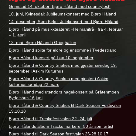
country
Grimstad 14. oktober: Bjøro Håland med countryfest!
snakes
10. juni, Kvinesdal: Jubileumskonsert med Bjøro Håland
14. desember, Søm Kirke: Julekonsert med Bjøro Håland
Bjøro Håland på musikkteateret «Heimanifrå» fra 4. februar
– 1. april
13. mai: Bjøro Håland i Grieghallen
Bjøro Håland spilte for eldre og ensomme i Tvedestrand
Bjøro Håland konsert på Løa 10. september
Bjøro Håland & Country Snakes med gjester søndag 19.
september i Askim Kulturhus
Bjøro Håland & Country Snakes med gjester i Askim
kulturhus søndag 22.mars
Bjøro Håland med utendørs hagekonsert på Gråtenmoen
Bydelshus 16 juni
Bjøro Håland & Country Snakes til Dark Season Festivalen
19.10.18
Bjøro Håland til Treskofestivalen 22.-24. juli
Bjøro Hålands album Tracks markerer 50 år som artist
Bjøro Håland til Dark Season festivalen 26-28.10.17