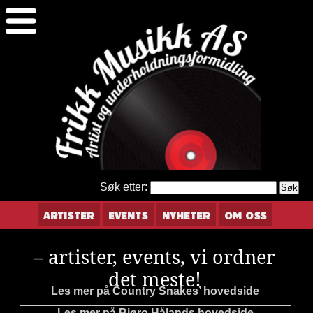
Søk etter:
ARTISTER
EVENTS
NYHETER
OM OSS
– artister, events, vi ordner
det meste!
Les mer på Country Snakes’ hovedside
Les mer på Bjøro Hålands hovedside