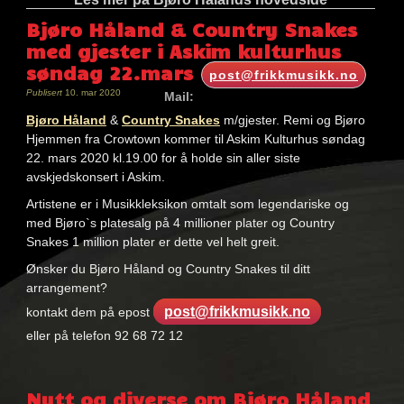
Bjøro Håland & Country Snakes
med gjester i Askim kulturhus
søndag 22.mars
post@frikkmusikk.no
Publisert
10. mar 2020
Mail:
Bjøro Håland
&
Country Snakes
m/gjester. Remi og Bjøro
Hjemmen fra Crowtown kommer til Askim Kulturhus søndag
22. mars 2020 kl.19.00 for å holde sin aller siste
avskjedskonsert i Askim.
Artistene er i Musikkleksikon omtalt som legendariske og
med Bjøro`s platesalg på 4 millioner plater og Country
Snakes 1 million plater er dette vel helt greit.
Ønsker du Bjøro Håland og Country Snakes til ditt
arrangement?
post@frikkmusikk.no
kontakt dem på epost
eller på telefon 92 68 72 12
Nøkkelord:
bjøro
Nytt og diverse om Bjøro Håland
håland
,