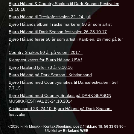
Bjøro Håland & Country Snakes til Dark Season Festivalen
19.10.18
Bjøro Håland til Treskofestivalen 22.-24. juli
Bjøro Hålands album Tracks markerer 50 år som artist
Bjøro Håland til Dark Season festivalen 26-28.10.17
Bjøro Håland feirer 50 år som artist i Karibien. Bli med på tur
!
Country Snakes 50 år på veien i 2017 !
Kjempesuksess for Bjøro Håland USA !
Bjøro Haaland fyller 73 år 6.10.16
Bjøro Håland på Dark Season i Kristiansand
Bjøro Håland med Countrysnakes til Dansefestivalen i Sel
7.7.15
Bjøro Håland med Country Snakes på DARK SEASON
MUSIKKFESTIVAL 23-24.10.2014
Kristiansand 23.-24.10: Bjøro Håland på Dark Season-
festivalen
©2026 Frikk Musikk -
Kontakt/booking:
post@frikk.no
Tlf. 56 33 09 90
-
Utviklet av
Birkeland WEB