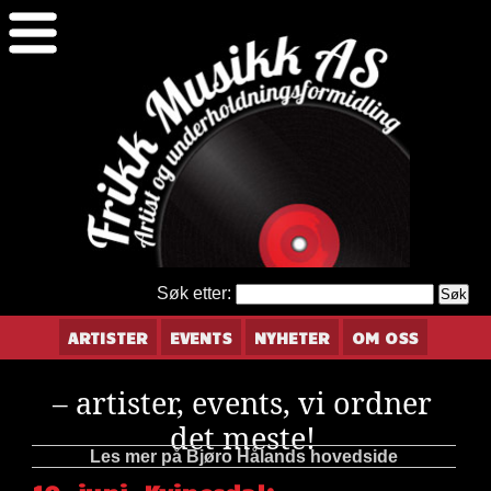
Søk etter:
ARTISTER
EVENTS
NYHETER
OM OSS
– artister, events, vi ordner
det meste!
Les mer på Bjøro Hålands hovedside