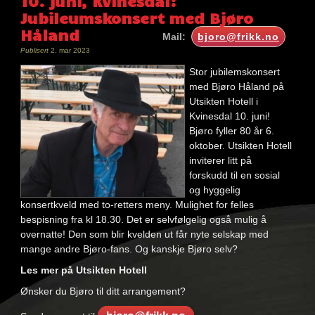
10. juni, Kvinesdal:
Jubileumskonsert med Bjøro
Håland
Mail:
bjoro@frikk.no
Publisert
2. mar 2023
Stor jubilemskonsert
med Bjøro Håland på
Utsikten Hotell i
Kvinesdal 10. juni!
Bjøro fyller 80 år 6.
oktober. Utsikten Hotell
inviterer litt på
forskudd til en sosial
og hyggelig
konsertkveld med to-retters meny. Mulighet for felles
bespisning fra kl 18.30. Det er selvfølgelig også mulig å
overnatte! Den som blir kvelden ut får nyte selskap med
mange andre Bjøro-fans. Og kanskje Bjøro selv?
Les mer på Utsikten Hotell
Ønsker du Bjøro til ditt arrangement?