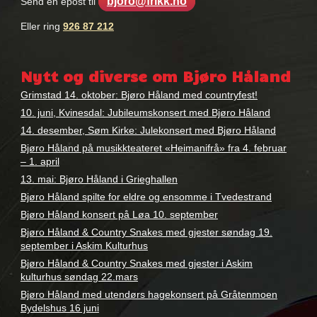
bjoro@frikk.no
Send en epost til
Eller ring
926 87 212
Nøkkelord:
bjøro
Nytt og diverse om Bjøro Håland
håland
Grimstad 14. oktober: Bjøro Håland med countryfest!
10. juni, Kvinesdal: Jubileumskonsert med Bjøro Håland
14. desember, Søm Kirke: Julekonsert med Bjøro Håland
Bjøro Håland på musikkteateret «Heimanifrå» fra 4. februar
– 1. april
13. mai: Bjøro Håland i Grieghallen
Bjøro Håland spilte for eldre og ensomme i Tvedestrand
Bjøro Håland konsert på Løa 10. september
Bjøro Håland & Country Snakes med gjester søndag 19.
september i Askim Kulturhus
Bjøro Håland & Country Snakes med gjester i Askim
kulturhus søndag 22.mars
Bjøro Håland med utendørs hagekonsert på Gråtenmoen
Bydelshus 16 juni