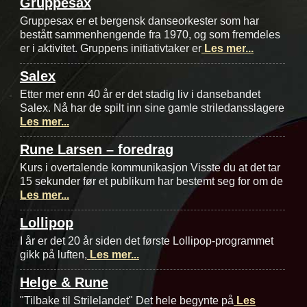
Gruppesax
Gruppesax er et bergensk danseorkester som har
bestått sammenhengende fra 1970, og som fremdeles
er i aktivitet. Gruppens initiativtaker er
Les mer...
Salex
Etter mer enn 40 år er det stadig liv i dansebandet
Salex. Nå har de spilt inn sine gamle striledansslagere
Les mer...
Rune Larsen – foredrag
Kurs i overtalende kommunikasjon Visste du at det tar
15 sekunder før et publikum har bestemt seg for om de
Les mer...
Lollipop
I år er det 20 år siden det første Lollipop-programmet
gikk på luften,
Les mer...
Helge & Rune
"Tilbake til Strilelandet" Det hele begynte på
Les