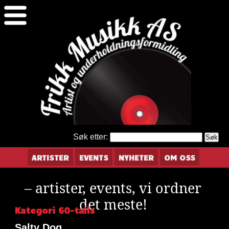
Søk etter:
ARTISTER
EVENTS
NYHETER
OM OSS
– artister, events, vi ordner
det meste!
Kategori 60-talls
Salty Dog