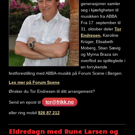
generasjoner samler
seg i kjærligheten til
musikken fra ABBA.
Fra 17. september til
31. oktober deler
Tor
Endresen,
Karoline
Krüger, Elisabeth
Moberg, Stian Sævig
og Myrna Braza sin
overflod av spilleglede i
en forrykende
festforestilling med ABBA-musikk på Forum Scene i Bergen.
Les mer på Forum Scene
Ønsker du Tor Endresen til ditt arrangement?
tor@frikk.no
Send en epost til
eller ring mobil
926 87 212
Eldredagn med Rune Larsen og