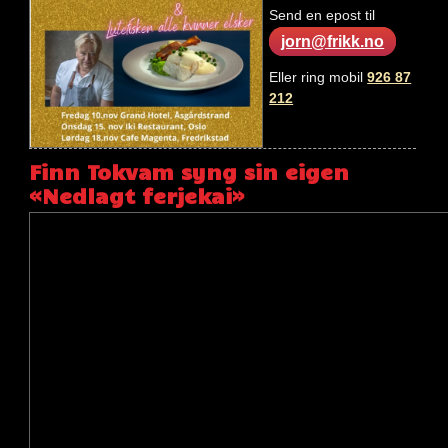
Send en epost til
jorn@frikk.no
Eller ring mobil
926 87
212
Finn Tokvam syng sin eigen
«Nedlagt ferjekai»