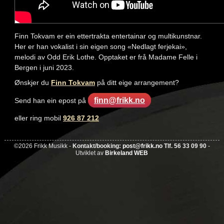
Finn Tokvam er ein ettertrakta entertainar og multikunstnar.
Her er han vokalist i sin eigen song «Nedlagt ferjekai»,
melodi av Odd Erik Lothe. Opptaket er frå Madame Felle i
Bergen i juni 2023.
Ønskjer du
Finn Tokvam
på ditt eige arrangement?
finn@frikk.no
Send han ein epost på
eller ring mobil
926 87 212
©2026 Frikk Musikk -
Kontakt/booking:
post@frikk.no
Tlf. 56 33 09 90
-
Utviklet av
Birkeland WEB