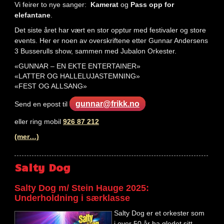
Vi feirer to nye sanger:
Kamerat
og
Pass opp for
elefantane
.
Det siste året har vært en stor opptur med festivaler og store
events. Her er noen av overskriftene etter Gunnar Andersens
3 Busserulls show, sammen med Jubalon Orkester.
«GUNNAR – EN EKTE ENTERTAINER»
«LATTER OG HALLELUJASTEMNING»
«FEST OG ALLSANG»
gunnar@frikk.no
Send en epost til
eller ring mobil
926 87 212
(mer…)
Salty Dog
Salty Dog m/ Stein Hauge 2025:
Underholdning i særklasse
Salty Dog er et orkester som
i over 50 år ha gledet sitt