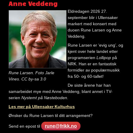
Anne Veddeng
Eldredagen 2026 27.
september blir i Ullensaker
markert med konsert med
duoen Rune Larsen og Anne
Veddeng.
Rune Larsen er ‘evig ung’, og
kjent over hele landet etter
programserien
Lollipop
på
NRK. Han er en fantastisk
formidler av populærmusikk
Rune Larsen. Foto Jarle
fra 50- og 60-tallet!
Vines. CC by-sa 3.0
De siste årene har han
samarbeidet mye med Anne Veddeng, blant annet i TV-
serien
Nystemt på Nøsteboden.
Les mer på Ullensaker Kulturhus
Ønsker du Rune Larsen til ditt arrangement?
rune@frikk.no
Send en epost til