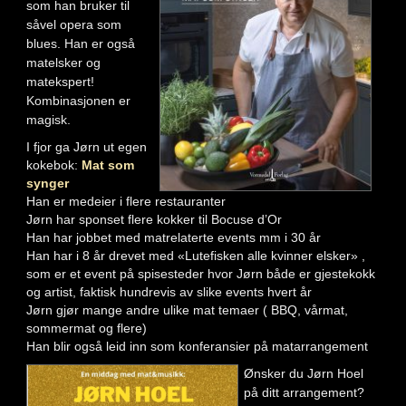
som han bruker til
såvel opera som
blues. Han er også
matelsker og
matekspert!
Kombinasjonen er
magisk.
I fjor ga Jørn ut egen
kokebok:
Mat som
synger
Han er medeier i flere restauranter
Jørn har sponset flere kokker til Bocuse d’Or
Han har jobbet med matrelaterte events mm i 30 år
Han har i 8 år drevet med «Lutefisken alle kvinner elsker» ,
som er et event på spisesteder hvor Jørn både er gjestekokk
og artist, faktisk hundrevis av slike events hvert år
Jørn gjør mange andre ulike mat temaer ( BBQ, vårmat,
sommermat og flere)
Han blir også leid inn som konferansier på matarrangement
Ønsker du Jørn Hoel
på ditt arrangement?