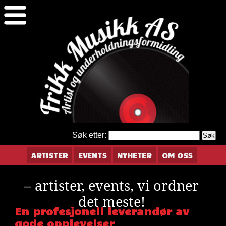
Søk etter:
ARTISTER
EVENTS
NYHETER
OM OSS
– artister, events, vi ordner
det meste!
En profesjonell leverandør av
gode opplevelser