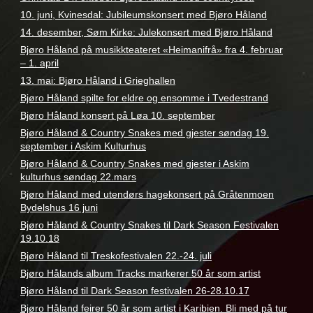
10. juni, Kvinesdal: Jubileumskonsert med Bjøro Håland
14. desember, Søm Kirke: Julekonsert med Bjøro Håland
Bjøro Håland på musikkteateret «Heimanifrå» fra 4. februar
– 1. april
13. mai: Bjøro Håland i Grieghallen
Bjøro Håland spilte for eldre og ensomme i Tvedestrand
Bjøro Håland konsert på Løa 10. september
Bjøro Håland & Country Snakes med gjester søndag 19.
september i Askim Kulturhus
Bjøro Håland & Country Snakes med gjester i Askim
kulturhus søndag 22.mars
Bjøro Håland med utendørs hagekonsert på Gråtenmoen
Bydelshus 16 juni
Bjøro Håland & Country Snakes til Dark Season Festivalen
19.10.18
Bjøro Håland til Treskofestivalen 22.-24. juli
Bjøro Hålands album Tracks markerer 50 år som artist
Bjøro Håland til Dark Season festivalen 26-28.10.17
Bjøro Håland feirer 50 år som artist i Karibien. Bli med på tur