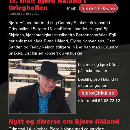
13. mai: Bjøro Håland i
Grieghallen
Mail:
bjoro@frikk.no
Publisert
10. nov 2021
Bjøro Håland har med seg Country Snakes på konsert i
Grieghallen i Bergen 13. mai! Med i bandet er også Egil
Skjelnes, kjent steelgitar-musiker fra Bergensområdet. Egil
har spilt med både Bjøro Håland, Flying Norwegians, Cato
Sanden og Teddy Nelson tidligere. Nå er han med i Country
Snakes. Det blir en konsert du vil huske!
Les mer og kjøp billett
på Ticketmaster
Bestill Bjøro Håland til
ditt arrangement
bjoro@frikk.no
eller mobil
92 68 72 12
Nøkkelord:
bjøro
Nytt og diverse om Bjøro Håland
håland
Grimstad 14. oktober: Bjøro Håland med countryfest!