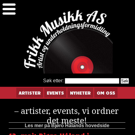
Søk etter:
ARTISTER
EVENTS
NYHETER
OM OSS
– artister, events, vi ordner
det meste!
Les mer på Bjøro Hålands hovedside