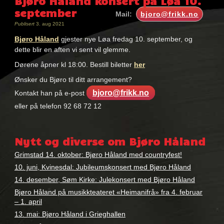
Bjøro Håland konsert på Løa 10.
september
Mail:
bjoro@frikk.no
Publisert
3. aug 2021
Bjøro Håland
gjester nye Løa fredag 10. september, og
dette blir en aften vi sent vil glemme.
Dørene åpner kl 18:00. Bestill biletter
her
Ønsker du Bjøro til ditt arrangement?
bjoro@frikk.no
Kontakt han på e-post
eller på telefon 92 68 72 12
Nøkkelord:
bjøro
Nytt og diverse om Bjøro Håland
håland
Grimstad 14. oktober: Bjøro Håland med countryfest!
10. juni, Kvinesdal: Jubileumskonsert med Bjøro Håland
14. desember, Søm Kirke: Julekonsert med Bjøro Håland
Bjøro Håland på musikkteateret «Heimanifrå» fra 4. februar
– 1. april
13. mai: Bjøro Håland i Grieghallen