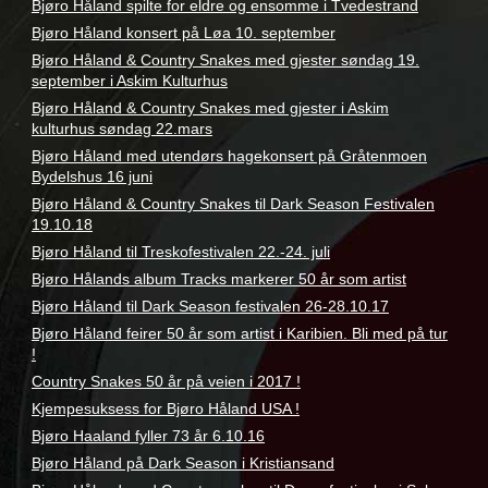
Bjøro Håland spilte for eldre og ensomme i Tvedestrand
Bjøro Håland konsert på Løa 10. september
Bjøro Håland & Country Snakes med gjester søndag 19.
september i Askim Kulturhus
Bjøro Håland & Country Snakes med gjester i Askim
kulturhus søndag 22.mars
Bjøro Håland med utendørs hagekonsert på Gråtenmoen
Bydelshus 16 juni
Bjøro Håland & Country Snakes til Dark Season Festivalen
19.10.18
Bjøro Håland til Treskofestivalen 22.-24. juli
Bjøro Hålands album Tracks markerer 50 år som artist
Bjøro Håland til Dark Season festivalen 26-28.10.17
Bjøro Håland feirer 50 år som artist i Karibien. Bli med på tur
!
Country Snakes 50 år på veien i 2017 !
Kjempesuksess for Bjøro Håland USA !
Bjøro Haaland fyller 73 år 6.10.16
Bjøro Håland på Dark Season i Kristiansand