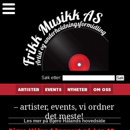
Søk etter:
ARTISTER
EVENTS
NYHETER
OM OSS
– artister, events, vi ordner
det meste!
Les mer på Bjøro Hålands hovedside