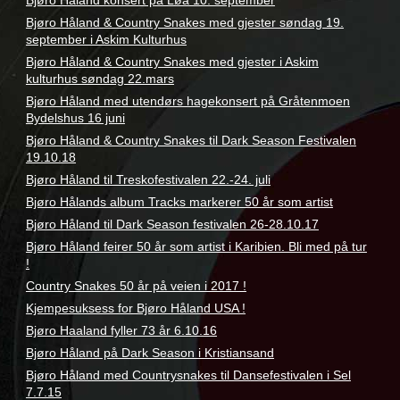
Bjøro Håland konsert på Løa 10. september
Bjøro Håland & Country Snakes med gjester søndag 19.
september i Askim Kulturhus
Bjøro Håland & Country Snakes med gjester i Askim
kulturhus søndag 22.mars
Bjøro Håland med utendørs hagekonsert på Gråtenmoen
Bydelshus 16 juni
Bjøro Håland & Country Snakes til Dark Season Festivalen
19.10.18
Bjøro Håland til Treskofestivalen 22.-24. juli
Bjøro Hålands album Tracks markerer 50 år som artist
Bjøro Håland til Dark Season festivalen 26-28.10.17
Bjøro Håland feirer 50 år som artist i Karibien. Bli med på tur
!
Country Snakes 50 år på veien i 2017 !
Kjempesuksess for Bjøro Håland USA !
Bjøro Haaland fyller 73 år 6.10.16
Bjøro Håland på Dark Season i Kristiansand
Bjøro Håland med Countrysnakes til Dansefestivalen i Sel
7.7.15