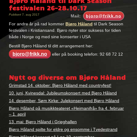
Bjøro Håland til Dark Season
festivalen 26-28.10.17
Publisert
7. aug 2017
Mail:
bjoro@frikk.no
For andre år på rad kommer
Bjøro Håland
til Dark Season
festivalen i Kristiansand. Bjøro nyter stor suksess for tiden
både i Norge og med sine konserter i USA
Bestill Bjøro Håland til ditt arrangement her:
bjoro@frikk.no
eller på booking telefon: 92 68 72 12
Nøkkelord:
bjøro
Nytt og diverse om Bjøro Håland
håland
,
Dark
Grimstad 14. oktober: Bjøro Håland med countryfest!
season
10. juni, Kvinesdal: Jubileumskonsert med Bjøro Håland
14. desember, Søm Kirke: Julekonsert med Bjøro Håland
Bjøro Håland på musikkteateret «Heimanifrå» fra 4. februar
– 1. april
13. mai: Bjøro Håland i Grieghallen
Bjøro Håland spilte for eldre og ensomme i Tvedestrand