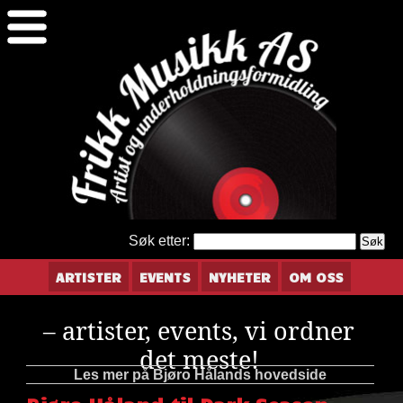
Søk etter:
ARTISTER
EVENTS
NYHETER
OM OSS
– artister, events, vi ordner
det meste!
Les mer på Bjøro Hålands hovedside