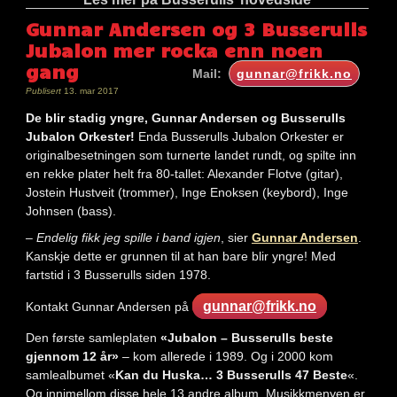
Gunnar Andersen og 3 Busserulls
Jubalon mer rocka enn noen
gang
Mail:
gunnar@frikk.no
Publisert
13. mar 2017
De blir stadig yngre, Gunnar Andersen og Busserulls
Jubalon Orkester!
Enda Busserulls Jubalon Orkester er
originalbesetningen som turnerte landet rundt, og spilte inn
en rekke plater helt fra 80-tallet: Alexander Flotve (gitar),
Jostein Hustveit (trommer), Inge Enoksen (keybord), Inge
Johnsen (bass).
– Endelig fikk jeg spille i band igjen
, sier
Gunnar Andersen
.
Kanskje dette er grunnen til at han bare blir yngre! Med
fartstid i 3 Busserulls siden 1978.
gunnar@frikk.no
Kontakt Gunnar Andersen på
Den første samleplaten
«Jubalon – Busserulls beste
gjennom 12 år»
– kom allerede i 1989. Og i 2000 kom
samlealbumet «
Kan du Huska… 3 Busserulls 47 Beste
«.
Og innimellom disse hele 13 andre album. Musikkmenyen er