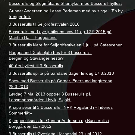
Busserulls og Slogmåkane Shantykor med Busserull-hyllest
Gunnar Andersen og Lasse Pedersen med ny singel: ‘En by
trenger folk’
3 Busserulls til Seljordfestivalen 2016
Busserulls med nye jubileumshow 11 og 12.9.2015 på
Maritim Hall i Haugesund
3 Busserulls klare for Seljordfestivalen 1.juli, på Cafescenen.
Haugesund: 3 utsolgte hus for 3 busserulls.
Bergen og Stavanger neste?
40-års hyllest til 3 Busserulls
3 Busserulls spilte på Sandane dager lørdag 17.8.2013
Show med Busserulls på Corner, Egersund langfredag
29.3.2013
Lørdag 7 Mai 2013 opptrer 3 Busserulls på
Lensmannsgården i Isvik, Skjold.
Knapp seier til 3 Busserulls i NRK Rogaland i «Tidenes
Sommerlåt»
Kjempesuksess for Gunnar Andersen og Busserulls i
Borggården 11.7.2012
3 Busserulls til Øyesletta i Kvinesdal 23.juni 2012