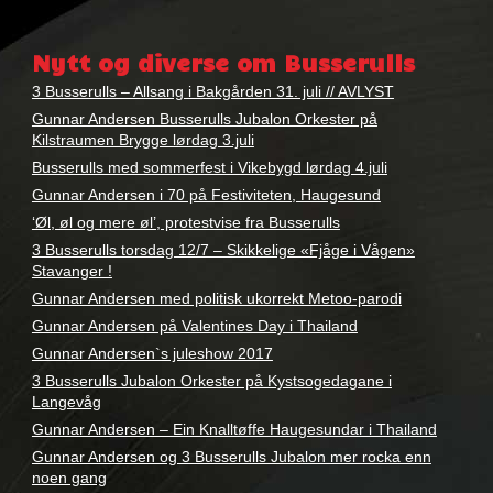
Nøkkelord:
3
Nytt og diverse om Busserulls
busserulls
,
busserulls
,
3 Busserulls – Allsang i Bakgården 31. juli // AVLYST
Gunnar
Gunnar Andersen Busserulls Jubalon Orkester på
andersen
Kilstraumen Brygge lørdag 3.juli
Busserulls med sommerfest i Vikebygd lørdag 4.juli
Gunnar Andersen i 70 på Festiviteten, Haugesund
‘Øl, øl og mere øl’, protestvise fra Busserulls
3 Busserulls torsdag 12/7 – Skikkelige «Fjåge i Vågen»
Stavanger !
Gunnar Andersen med politisk ukorrekt Metoo-parodi
Gunnar Andersen på Valentines Day i Thailand
Gunnar Andersen`s juleshow 2017
3 Busserulls Jubalon Orkester på Kystsogedagane i
Langevåg
Gunnar Andersen – Ein Knalltøffe Haugesundar i Thailand
Gunnar Andersen og 3 Busserulls Jubalon mer rocka enn
noen gang