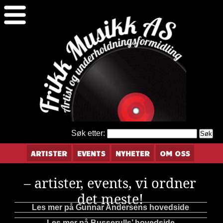
Søk etter:
ARTISTER
EVENTS
NYHETER
OM OSS
– artister, events, vi ordner
det meste!
Les mer på Gunnar Andersens hovedside
Les mer på Busserulls’ hovedside