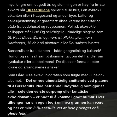
mye lengre enn et godt år, og stemningen er høy fra første
akkord når
Busserullene
spiller til fulle hus, i en avkrok i
utkanten eller i Haugesund og ander byer. Latter og
hallelujastemning er garantert: disse karene har erfaring
både fra bedehuset og revyscenen. Politisk
ukorrekte
spillopper står i kø! Og selvfølgelig udødelige slagere som
St. Pauli Blues, Øl, øl og mere øl, Plukka plommer i
Hardanger, 16 da’r på plattform eller Dei saliges kvarter
.
Busserulls er fra utkanten – både geografisk og kulturelt!
Humor og ramsalt samtidskommentar, om det handler om
kystkultur eller dobbeltmoral. De tilpasser formatet etter
lokale og arrangørenes ønsker.
Som
Bård Ose
skrev i biografien som fulgte med Jubalon-
albumet:
– Det er noe uimotståelig smittende ved platene
til 3 Busserulls. Noe befriende uhøytidelig som gjør at
alle – selv den verste surpomp eller fanatiske
avholdsmann – er nødt til å komme i godt humør. Hver
tilhenger har sin egen teori om hva grunnen kan være,
og her er min:
3 Busserulls vet at hele poenget er å
glede folk!