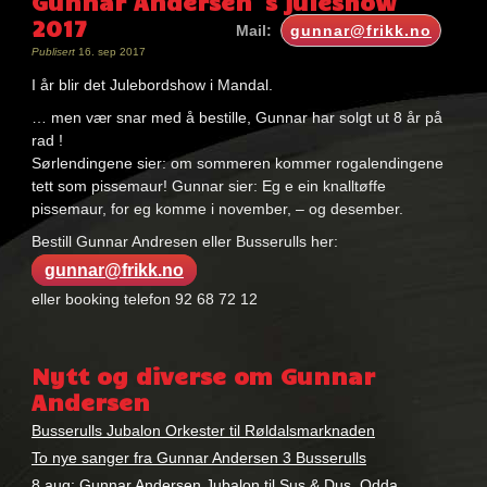
Gunnar Andersen`s juleshow
2017
Mail:
gunnar@frikk.no
Publisert
16. sep 2017
I år blir det Julebordshow i Mandal.
… men vær snar med å bestille, Gunnar har solgt ut 8 år på
rad !
Sørlendingene sier: om sommeren kommer rogalendingene
tett som pissemaur! Gunnar sier: Eg e ein knalltøffe
pissemaur, for eg komme i november, – og desember.
Bestill Gunnar Andresen eller Busserulls her:
gunnar@frikk.no
eller booking telefon 92 68 72 12
Nøkkelord:
3
Nytt og diverse om Gunnar
busserulls
,
Andersen
busserulls
Busserulls Jubalon Orkester til Røldalsmarknaden
To nye sanger fra Gunnar Andersen 3 Busserulls
8.aug: Gunnar Andersen Jubalon til Sus & Dus, Odda