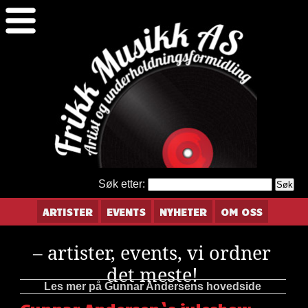
Søk etter:
ARTISTER
EVENTS
NYHETER
OM OSS
– artister, events, vi ordner
det meste!
Les mer på Gunnar Andersens hovedside