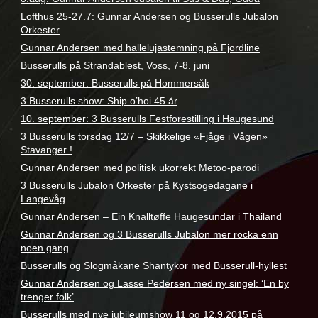
Lofthus 25-27.7: Gunnar Andersen og Busserulls Jubalon
Orkester
Gunnar Andersen med halleluja­stemning på Fjordline
Busserulls på Strandablest, Voss, 7-8. juni
30. september: Busserulls på Hommersåk
3 Busserulls show: Ship o’hoi 45 år
10. september: 3 Busserulls Festforestilling i Haugesund
3 Busserulls torsdag 12/7 – Skikkelige «Fjåge i Vågen»
Stavanger !
Gunnar Andersen med politisk ukorrekt Metoo-parodi
3 Busserulls Jubalon Orkester på Kystsogedagane i
Langevåg
Gunnar Andersen – Ein Knalltøffe Haugesundar i Thailand
Gunnar Andersen og 3 Busserulls Jubalon mer rocka enn
noen gang
Busserulls og Slogmåkane Shantykor med Busserull-hyllest
Gunnar Andersen og Lasse Pedersen med ny singel: ‘En by
trenger folk’
Busserulls med nye jubileumshow 11 og 12.9.2015 på