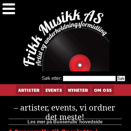
Søk etter:
ARTISTER
EVENTS
NYHETER
OM OSS
– artister, events, vi ordner
det meste!
Les mer på Busserulls’ hovedside