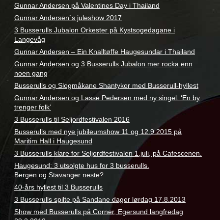
Gunnar Andersen på Valentines Day i Thailand
Gunnar Andersen`s juleshow 2017
3 Busserulls Jubalon Orkester på Kystsogedagane i
Langevåg
Gunnar Andersen – Ein Knalltøffe Haugesundar i Thailand
Gunnar Andersen og 3 Busserulls Jubalon mer rocka enn
noen gang
Busserulls og Slogmåkane Shantykor med Busserull-hyllest
Gunnar Andersen og Lasse Pedersen med ny singel: ‘En by
trenger folk’
3 Busserulls til Seljordfestivalen 2016
Busserulls med nye jubileumshow 11 og 12.9.2015 på
Maritim Hall i Haugesund
3 Busserulls klare for Seljordfestivalen 1.juli, på Cafescenen.
Haugesund: 3 utsolgte hus for 3 busserulls.
Bergen og Stavanger neste?
40-års hyllest til 3 Busserulls
3 Busserulls spilte på Sandane dager lørdag 17.8.2013
Show med Busserulls på Corner, Egersund langfredag