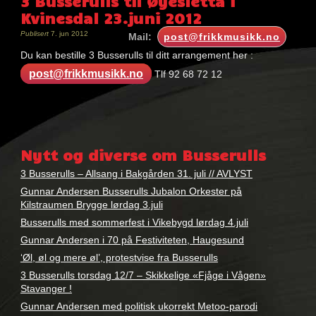
3 Busserulls til Øyesletta i
Kvinesdal 23.juni 2012
Publisert
7. jun 2012
Mail:
post@frikkmusikk.no
Du kan bestille 3 Busserulls til ditt arrangement her :
post@frikkmusikk.no
Tlf 92 68 72 12
Nøkkelord:
booking
,
Nytt og diverse om Busserulls
busserulls
,
kontakt
3 Busserulls – Allsang i Bakgården 31. juli // AVLYST
Gunnar Andersen Busserulls Jubalon Orkester på
Kilstraumen Brygge lørdag 3.juli
Busserulls med sommerfest i Vikebygd lørdag 4.juli
Gunnar Andersen i 70 på Festiviteten, Haugesund
‘Øl, øl og mere øl’, protestvise fra Busserulls
3 Busserulls torsdag 12/7 – Skikkelige «Fjåge i Vågen»
Stavanger !
Gunnar Andersen med politisk ukorrekt Metoo-parodi