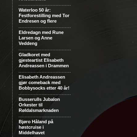
Waterloo 50 år:
Festforestilling med Tor
Endresen og flere
Eldredagn med Rune
Larsen og Anne
Veddeng
Gladkoret med
gjesteartist Elisabeth
Andreassen i Drammen
Elisabeth Andreassen
gjør comeback med
Bobbysocks etter 40 år!
Busserulls Jubalon
Orkester til
Røldalsmarknaden
Bjøro Håland på
høstcruise i
Middelhavet