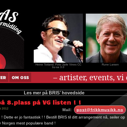
nar Andersen
Heine Totland, Foto Jarle Vines CC
Rune Larsen
by-sa 3.0
– artister, events, v
TER
OM OSS
Les mer på BRIS’ hovedside
å 8.plass på VG listen ! !
t 2012
Mail:
post@frikkmusikk.no
 ! Dette er jo fantastisk ! ! Bestill BRIS til ditt arrangement nå, seiler op
t av Norges mest populære band !