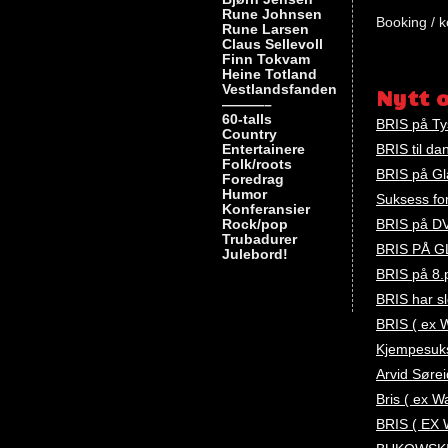
Rune Johnsen
Booking / k
Rune Larsen
Claus Sellevoll
Finn Tokvam
Nøkkelord
Heine Totland
booking
,
Vestlandsfanden
Nytt 
bris
,
———–
60-talls
wapo
BRIS på Ty
Country
Entertainere
BRIS til da
Folk/roots
BRIS på Gl
Foredrag
Humor
Suksess fo
Konferansier
Rock/pop
BRIS på DVD
Trubadurer
BRIS PÅ 
Julebord!
BRIS på 8.p
BRIS har s
BRIS ( ex 
Kjempesuks
Arvid Søre
Bris ( ex W
BRIS ( EX 