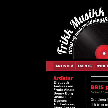
Gun
ARTISTER
EVENTS
NYHE
Artister
Elisabeth
BRIS p
Andreassen
Frode Alnæs
Publisert
12. ok
Benny Borg
Øivind ELG
Gratulerer !
Elgenes
Tor Endresen
til å bli e
Bjørn Jensen