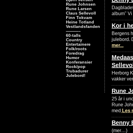
Rune Johnsen
Dagbladet 
Rune Larsen
Claus Sellevoll
album" Vi 
Finn Tokvam
Heine Totland
Kor i h
Vestlandsfanden
———–
Bergens ho
60-talls
julebord.
Country
Entertainere
mer...
Folk/roots
Foredrag
Medaas-
Humor
Konferansier
Sellevo
Rock/pop
Trubadurer
Herborg Kr
Julebord!
vakker ve
Rune J
25 år i un
Rune Johns
med
Les m
Benny B
(mer…)