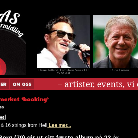
nar Andersen
Heine Totland, Foto Jarle Vines CC
Rune Larsen
by-sa 3.0
– artister, events, v
TER
OM OSS
merket ‘booking’
ies
el
& 16 strings from Hell
Les mer...
org (70) gir ut sitt første album på 23 år.