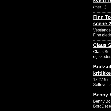
kveld 1
(mer…)
Finn To
scene 2
Vestlande
Finn gleder
Claus S
Claus Sell
og skodes
Braksuk
kritikke
13.2.15 e
Sellevoll 
Benny B
Benny Bor
BorgDet e