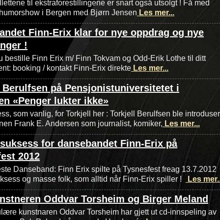
illettene til ekstraforestillingene er snart også utsolgt ! Få med
 humorshow i Bergen med Bjørn Jensen
Les mer...
ndet Finn-Erix klar for nye oppdrag og nye
inger !
 bestille Finn Erix m/ Finn Tokvam og Odd-Erik Lothe til ditt
t: booking / kontakt Finn-Erix direkte
Les mer...
l Berulfsen på Pensjonistuniversitetet i
n «Penger lukter ikke»
ss, som vanlig, for Torkjell her : Torkjell Berulfsen ble introduser
nen Frank E. Andersen som journalist, komiker,
Les mer...
suksess for dansebandet Finn-Erix på
est 2012
ste Danseband: Finn Erix spilte på Tysnesfest freag 13.7.2012
ess og masse folk, som alltid når Finn-Erix spiller !
Les mer..
unstneren Oddvar Torsheim og Birger Meland
ære kunstnaren Oddvar Torsheim har gjett ut cd-innspeling av