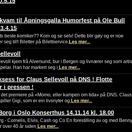
0.5.15
kvam til Åpningsgalla Humorfest på Ole Bull
3.4.15
ts beste komiker?? Kom og se selv! Dette blir gøy og er noe
 seg til!! Biletter på Bilettservice
Les mer...
ellevoll
evoll kjem frå Alversund, bur i Bergen og livnærer seg som artis
pelar. Han har markert seg i
Les mer...
sess for Claus Sellevoll på DNS ! Flotte
r i pressen !
r det premiere på «Momo, eller kampen om tida» på DNS. Claus
spiller Gigi, som er ein livsnyter og
Les mer...
org i Oslo Konserthus 14.11.14 kl. 18.00
g - Cornelis, Elvis, Cash og Co En forestilling av og med Benn
r over 40 år siden
Les mer...