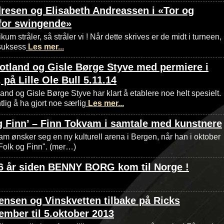
resen og Elisabeth Andreassen i «Tor og
for swingende»
kum stråler, så stråler vi ! Når dette skrives er de midt i turneen,
 suksess
Les mer...
otland og Gisle Børge Styve med permiere i
 på Lille Ole Bull 5.11.14
and og Gisle Børge Styve har klart å etablere noe helt spesielt.
lig å ha gjort noe særlig
Les mer...
g Finn’ – Finn Tokvam i samtale med kunstnere
m ønsker seg en ny kulturell arena i Bergen, når han i oktober
"Folk og Finn". (mer…)
6 år siden BENNY BORG kom til Norge !
ensen og Vinskvetten tilbake på Ricks
ember til 5.oktober 2013