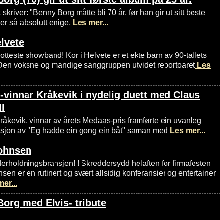
skriver: "Benny Borg måtte bli 70 år, før han gir ut sitt beste
er så absolutt enige,
Les mer...
elvete
tteste showband! Kor i Helvete er et ekte barn av 90-tallets
 Den voksne og mandige sanggruppen utvidet reportoaret
Les
vinnar Kråkevik i nydelig duett med Claus
ll
åkevik, vinnar av årets Medaas-pris framførte ein uvanleg
rsjon av "Eg hadde ein gong ein båt" saman med
Les mer...
ohnsen
derholdningsbransjen! ! Skreddersydd helaften for firmafesten
en er en rutinert og svært allsidig konferansier og entertainer
er...
org med Elvis- tribute