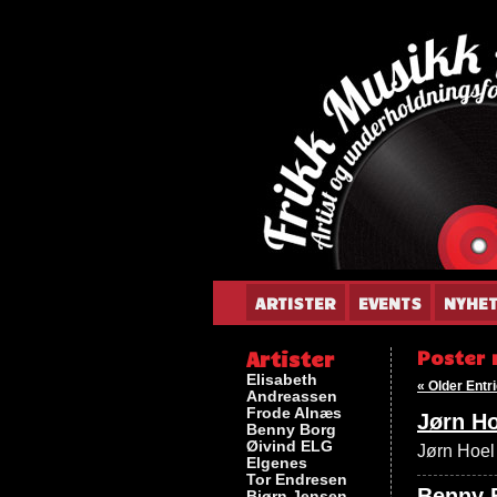
Gun
ARTISTER
EVENTS
NYHE
Artister
Poster 
Elisabeth
« Older Entr
Andreassen
Frode Alnæs
Jørn Ho
Benny Borg
Øivind ELG
Jørn Hoel 
Elgenes
Tor Endresen
Benny B
Bjørn Jensen