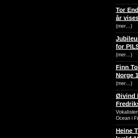
Tor En
år vise
(mer…)
Jubileu
for PILS
(mer…)
Finn To
Norge 1
(mer…)
Øivind
Fredrik
Vokalisten
Ocean i Fr
Heine T