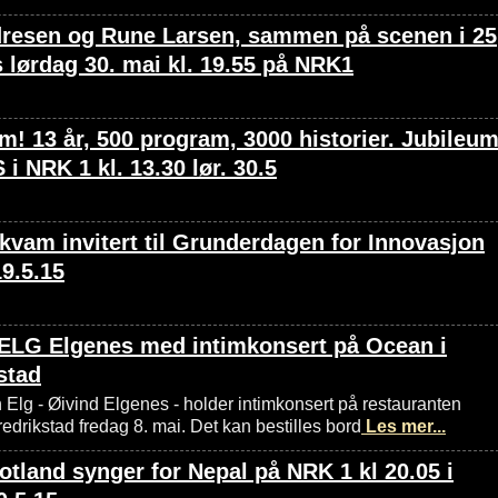
dresen og Rune Larsen, sammen på scenen i 25
s lørdag 30. mai kl. 19.55 på NRK1
m! 13 år, 500 program, 3000 historier. Jubileu
 i NRK 1 kl. 13.30 lør. 30.5
kvam invitert til Grunderdagen for Innovasjon
9.5.15
 ELG Elgenes med intimkonsert på Ocean i
stad
 Elg - Øivind Elgenes - holder intimkonsert på restauranten
edrikstad fredag 8. mai. Det kan bestilles bord
Les mer...
otland synger for Nepal på NRK 1 kl 20.05 i