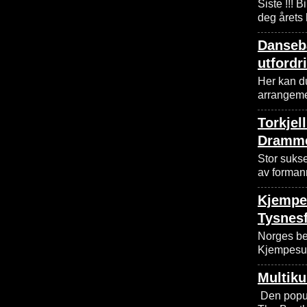
Siste !!! B
deg årets
Danseba
utfordr
Her kan du
arrangemen
Torkjel
Dramme
Stor sukse
av forman
Kjempe
Tysnesf
Norges be
Kjempesuks
Multik
Den popul