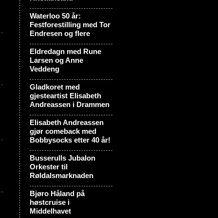
Waterloo 50 år:
Festforestilling med Tor
Endresen og flere
Eldredagn med Rune
Larsen og Anne
Veddeng
Gladkoret med
gjesteartist Elisabeth
Andreassen i Drammen
Elisabeth Andreassen
gjør comeback med
Bobbysocks etter 40 år!
Busserulls Jubalon
Orkester til
Røldalsmarknaden
Bjøro Håland på
høstcruise i
Middelhavet