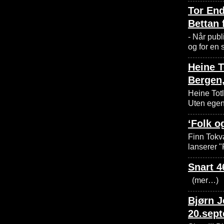
Tor End
Bettan 
- Når publi
og for en
Heine T
Bergen,
Heine Totl
Uten egent
‘Folk o
Finn Tokva
lanserer 
Snart 4
(mer…)
Bjørn J
20.sept