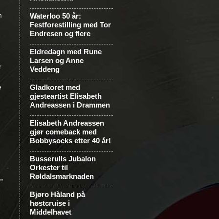
m
Waterloo 50 år:
Festforestilling med Tor
Endresen og flere
Eldredagn med Rune
Larsen og Anne
r
Veddeng
e
Gladkoret med
gjesteartist Elisabeth
Andreassen i Drammen
Elisabeth Andreassen
gjør comeback med
Bobbysocks etter 40 år!
Busserulls Jubalon
Orkester til
Røldalsmarknaden
Bjøro Håland på
høstcruise i
Middelhavet