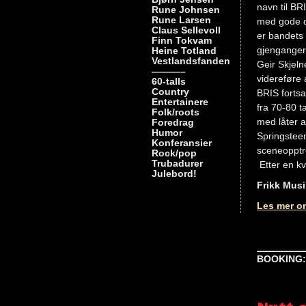
navn til BR
Rune Johnsen
Rune Larsen
med gode d
Claus Sellevoll
er bandets 
Finn Tokvam
gjenganger
Heine Totland
Vestlandsfanden
Geir Skjeln
———–
videreføre a
60-talls
Country
BRIS fortsa
Entertainere
fra 70-80 t
Folk/roots
med låter a
Foredrag
Humor
Springsteen
Konferansier
sceneopptre
Rock/pop
Trubadurer
Etter en kv
Julebord!
Frikk Mus
Les mer om
BOOKING
Nøkkelord
bris