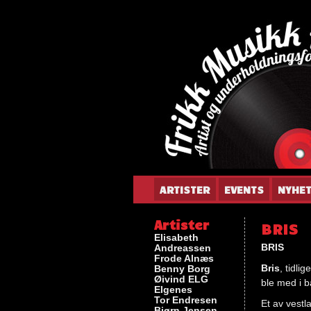
Gun
ARTISTER
EVENTS
NYHE
Artister
BRIS
Elisabeth
BRIS
Andreassen
Frode Alnæs
Bris
, tidli
Benny Borg
Øivind ELG
ble med i b
Elgenes
Tor Endresen
Et av vest
Bjørn Jensen