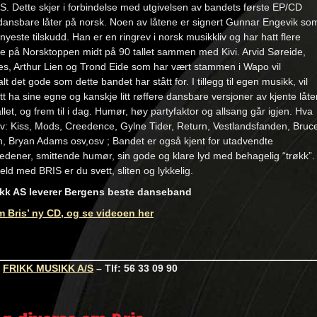
IS. Dette skjer i forbindelse med utgivelsen av bandets første EP/CD
ansbare låter på norsk. Noen av låtene er signert Gunnar Engevik so
nyeste tilskudd. Han er en ringrev i norsk musikkliv og har hatt flere
e på Norsktoppen midt på 90 tallet sammen med Kivi. Arvid Søreide,
es, Arthur Lien og Trond Eide som har vært stammen i Wapo vil
lt det gode som dette bandet har stått for. I tillegg til egen musikk, vil
tt ha sine egne og kanskje litt røffere dansbare versjoner av kjente låte
allet, og frem til i dag. Humør, høy partyfaktor og allsang går igjen. Hva
v: Kiss, Mods, Creedence, Gylne Tider, Return, Vestlandsfanden, Bruc
, Bryan Adams osv,osv ; Bandet er også kjent for utadvendte
dener, smittende humør, sin gode og klare lyd med behagelig “trøkk”.
eld med BRIS er du svett, sliten og lykkelig.
ikk AS leverer Bergens beste danseband
 Bris’ ny CD, og se videoen her
:
FRIKK MUSIKK A/S
– Tlf: 56 33 09 90
: