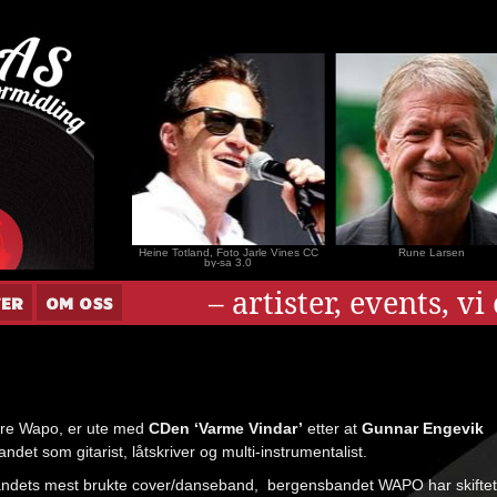
nar Andersen
Heine Totland, Foto Jarle Vines CC
Rune Larsen
by-sa 3.0
– artister, events, v
TER
OM OSS
gere Wapo, er ute med
CDen ‘Varme Vindar’
etter at
Gunnar Engevik
andet som gitarist, låtskriver og multi-instrumentalist.
landets mest brukte cover/danseband, bergensbandet WAPO har skiftet