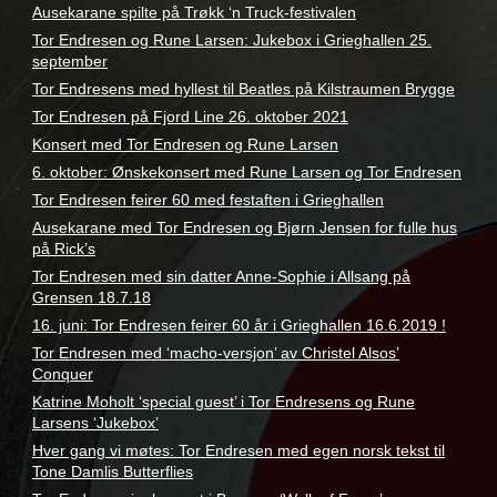
Ausekarane spilte på Trøkk ‘n Truck-festivalen
Tor Endresen og Rune Larsen: Jukebox i Grieghallen 25.
september
Tor Endresens med hyllest til Beatles på Kilstraumen Brygge
Tor Endresen på Fjord Line 26. oktober 2021
Konsert med Tor Endresen og Rune Larsen
6. oktober: Ønskekonsert med Rune Larsen og Tor Endresen
Tor Endresen feirer 60 med festaften i Grieghallen
Ausekarane med Tor Endresen og Bjørn Jensen for fulle hus
på Rick’s
Tor Endresen med sin datter Anne-Sophie i Allsang på
Grensen 18.7.18
16. juni: Tor Endresen feirer 60 år i Grieghallen 16.6.2019 !
Tor Endresen med ‘macho-versjon’ av Christel Alsos’
Conquer
Katrine Moholt ‘special guest’ i Tor Endresens og Rune
Larsens ‘Jukebox’
Hver gang vi møtes: Tor Endresen med egen norsk tekst til
Tone Damlis Butterflies