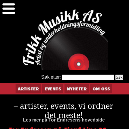
Søk etter:
ARTISTER
EVENTS
NYHETER
OM OSS
– artister, events, vi ordner
det meste!
Les mer på Tor Endresens hovedside