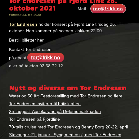
Tor Endresen på Fjord Line 26.
oktober 2021
Mail:
tor@frikk.no
Publisert
23. feb 2020
Tor Endresen
holder konsert på Fjord Line tirsdag 26.
oktober. Han kommer på scenen klokken 22:00.
Bestill billetter her
Kontakt Tor Endresen
tor@frikk.no
på epost
eller på telefon 92 68 72 12
Nøkkelord:
tor
Nytt og diverse om Tor Endresen
endresen
Waterloo 50 år: Festforestilling med Tor Endresen og flere
Tor Endresen inviterer til britisk aften
25. august: Ausekarane på Dølemomarknaden
Tor Endresen på Fjordline
70-talls cruise med Tor Endresen og Benny Borg 20-22. april
Stavanger 21. januar: ‘Syng med oss’, med Tor Endresen