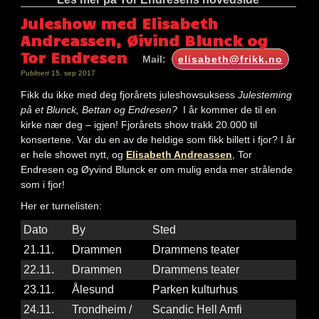
Juleshow med Elisabeth
Andreassen, Øivind Blunck og
Tor Endresen
Mail:
elisabeth@frikk.no
Publisert
15. sep 2017
Fikk du ikke med deg fjorårets juleshowsuksess
Julesteming
på et Blunck, Bettan og Endresen?
I år kommer de til en
kirke nær deg – igjen! Fjorårets show trakk 20.000 til
konsertene. Var du en av de heldige som fikk billett i fjor? I år
er hele showet nytt, og
Elisabeth Andreassen
, Tor
Endresen og Øyvind Blunck er om mulig enda mer strålende
som i fjor!
Her er turnelisten:
Dato
By
Sted
21.11.
Drammen
Drammens teater
22.11.
Drammen
Drammens teater
23.11.
Ålesund
Parken kulturhus
24.11.
Trondheim /
Scandic Hell Amfi