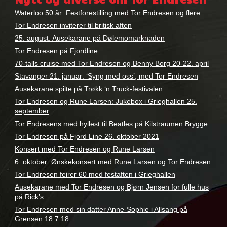
Andreassen
,
tor
Waterloo 50 år: Festforestilling med Tor Endresen og flere
endresen
Tor Endresen inviterer til britisk aften
25. august: Ausekarane på Dølemomarknaden
Tor Endresen på Fjordline
70-talls cruise med Tor Endresen og Benny Borg 20-22. april
Stavanger 21. januar: ‘Syng med oss’, med Tor Endresen
Ausekarane spilte på Trøkk ‘n Truck-festivalen
Tor Endresen og Rune Larsen: Jukebox i Grieghallen 25.
september
Tor Endresens med hyllest til Beatles på Kilstraumen Brygge
Tor Endresen på Fjord Line 26. oktober 2021
Konsert med Tor Endresen og Rune Larsen
6. oktober: Ønskekonsert med Rune Larsen og Tor Endresen
Tor Endresen feirer 60 med festaften i Grieghallen
Ausekarane med Tor Endresen og Bjørn Jensen for fulle hus
på Rick’s
Tor Endresen med sin datter Anne-Sophie i Allsang på
Grensen 18.7.18