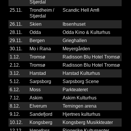
Stjørdal
25.11.
Trondheim /
Scandic Hell Amfi
Stjørdal
26.11.
Skien
Ibsenhuset
28.11.
Odda
Odda Kino & Kulturhus
29.11.
Bergen
Grieghallen
30.11.
Mo i Rana
Meyergården
1.12.
Tromsø
Radisson Blu Hotel Tromsø
2.12.
Tromsø
Radisson Blu Hotel Tromsø
3.12.
Harstad
Harstad Kulturhus
5.12.
Sarpsborg
Sarpsborg Scene
6.12.
Moss
Parkteateret
7.12.
Askim
Askim Kulturhus
8.12.
Elverum
Terningen arena
9.12.
Sandefjord
Hjertnes kulturhus
10.12.
Kongsberg
Kongsberg Musikkteater
12.12.
Hønefoss
Ringerike Kultursenter