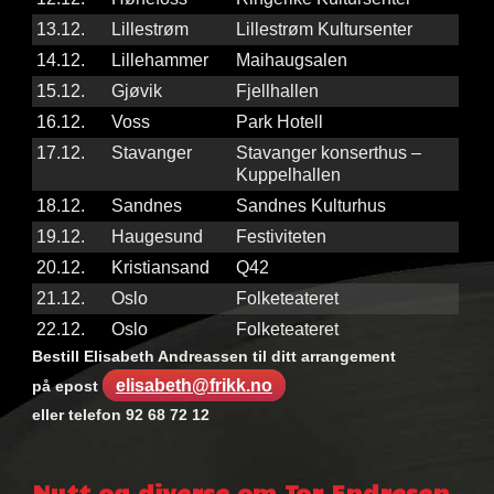
13.12.
Lillestrøm
Lillestrøm Kultursenter
14.12.
Lillehammer
Maihaugsalen
15.12.
Gjøvik
Fjellhallen
16.12.
Voss
Park Hotell
17.12.
Stavanger
Stavanger konserthus –
Kuppelhallen
18.12.
Sandnes
Sandnes Kulturhus
19.12.
Haugesund
Festiviteten
20.12.
Kristiansand
Q42
21.12.
Oslo
Folketeateret
22.12.
Oslo
Folketeateret
Bestill Elisabeth Andreassen til ditt arrangement
elisabeth@frikk.no
på epost
eller telefon 92 68 72 12
Nøkkelord:
Elisabeth
Nytt og diverse om Tor Endresen