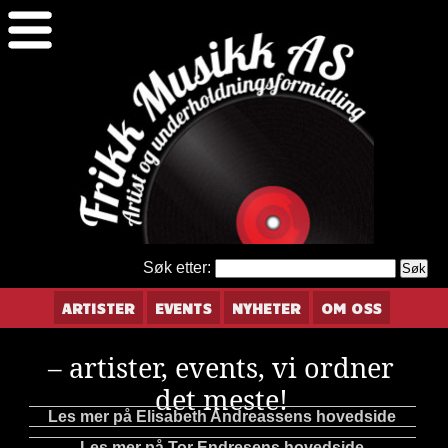
Søk etter:
ARTISTER
EVENTS
NYHETER
OM OSS
– artister, events, vi ordner
det meste!
Les mer på Elisabeth Andreassens hovedside
Les mer på Tor Endresens hovedside