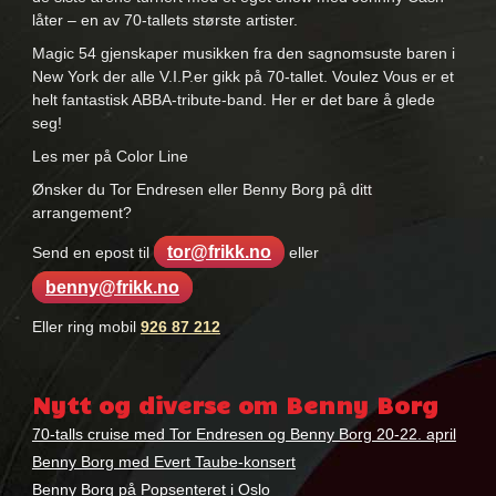
låter – en av 70-tallets største artister.
Magic 54 gjenskaper musikken fra den sagnomsuste baren i
New York der alle V.I.P.er gikk på 70-tallet. Voulez Vous er et
helt fantastisk ABBA-tribute-band. Her er det bare å glede
seg!
Les mer på Color Line
Ønsker du Tor Endresen eller Benny Borg på ditt
arrangement?
tor@frikk.no
Send en epost til
eller
benny@frikk.no
Eller ring mobil
926 87 212
Nøkkelord:
benny
Nytt og diverse om Benny Borg
borg
,
tor
70-talls cruise med Tor Endresen og Benny Borg 20-22. april
endresen
Benny Borg med Evert Taube-konsert
Benny Borg på Popsenteret i Oslo