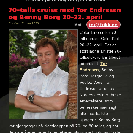
70-talls cruise med Tor Endresen
og Benny Borg 20-22. april
Publisert
31. jan 2023
Mail:
tor@frikk.no
Color Line seiler 70-
talls-cruise Oslo–Kiel
20.-22. april. Det er
storslagne artister 70-
tallselskere blir tilbudt
på cruiset:
Tor
Endresen
, Benny
Borg, Magic 54 og
Voulez Vous! Tor
Endresen er en av
Norges desidert beste
entertainere, som
behersker nær sagt
alle musikalske
sjangere. Benny Borg
var gjenganger på Norsktoppen på 70- og 80-tallet, og har
de siste årene turnert med et eget show med Johnny Cash-