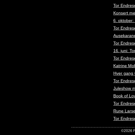
Tor Endres
Konsert me
6. oktober
Tor Endrese
Ausekarane
Tor Endres
16. juni: T
Tor Endres
Katrine Moh
Hver gang v
Tor Endres
Juleshow m
Book of Lov
Tor Endres
Rune Larse
Tor Endrese
©2026 F