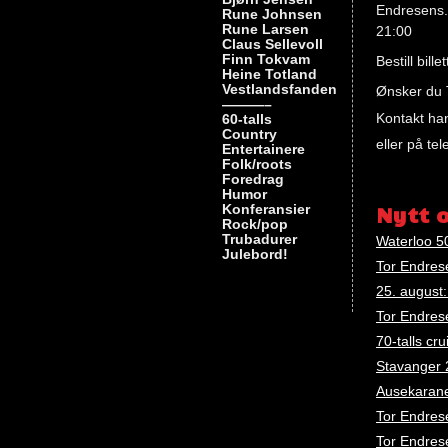
Endresens. 
Rune Johnsen
Rune Larsen
21:00
Claus Sellevoll
Finn Tokvam
Bestill bille
Heine Totland
Vestlandsfanden
Ønsker du T
———–
Kontakt ha
60-talls
Country
eller på te
Entertainere
Folk/roots
Foredrag
Humor
Konferansier
Nytt 
Rock/pop
Trubadurer
Waterloo 50
Julebord!
Tor Endresen
25. augus
Tor Endres
70-talls cr
Stavanger 
Ausekarane 
Tor Endres
Tor Endrese