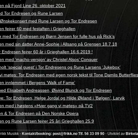
en på Fjord Line 26. oktober 2021
d Tor Endresen og Rune Larsen
: Ønskekonsert med Rune Larsen og Tor Endresen
n feirer 60 med festaften i Grieghallen
 med Tor Endresen og Bjørn Jensen for fulle hus på Rick’s
en med sin datter Anne-Sophie i Allsang på Grensen 18.7.18
or Endresen feirer 60 år i Grieghallen 16.6.2019 !
en med ‘macho-versjon’ av Christel Alsos’ Conquer
olt ‘special guest’ i Tor Endresens og Rune Larsens ‘Jukebox’
i møtes: Tor Endresen med egen norsk tekst til Tone Damlis Butterflie
en innlemmet i Bergens ‘Walk of Fame’
ed Elisabeth Andreassen, Øivind Blunck og Tor Endresen
e: Tor Endresen, Helge Jordal og Hilde Økland i ‘Bølgen’, Larvik
en med i høstens «Hver gang vi møtes» på TV2
n & Tor Endresen på Den Norske Opera
n og Rune Larsen feirer 25 åri Grieghallen 25.9
rikk Musikk -
Kontakt/booking:
post@frikk.no
Tlf. 56 33 09 90
- Utviklet av
Birkel