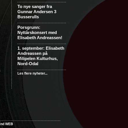
To nye sanger fra
Gunnar Andersen 3
Busserulls
Porsgrunn:
Nyttårskonsert med
Elisabeth Andreassen!
1. september: Elisabeth
Andreassen på
Milipelen Kulturhus,
Nord-Odal
s
Les flere nyheter...
and WEB