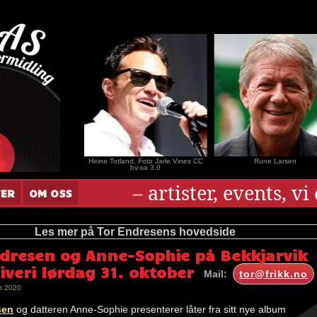
nar Andersen
Heine Totland, Foto Jarle Vines CC
Rune Larsen
by-sa 3.0
– artister, events, v
TER
OM OSS
Les mer på Tor Endresens hovedside
ndresen og Anne-Sophie på Bekkjarvik
iveri lørdag 31. oktober
Mail:
tor@frikk.no
t 2020
sen
og datteren Anne-Sophie presenterer låter fra sitt nye album