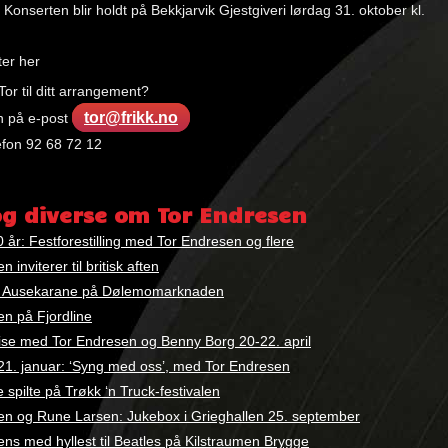
Konserten blir holdt på Bekkjarvik Gjestgiveri lørdag 31. oktober kl.
tter her
or til ditt arrangement?
tor@frikk.no
n på e-post
lefon 92 68 72 12
og diverse om Tor Endresen
 år: Festforestilling med Tor Endresen og flere
 inviterer til britisk aften
t: Ausekarane på Dølemomarknaden
en på Fjordline
uise med Tor Endresen og Benny Borg 20-22. april
21. januar: ‘Syng med oss’, med Tor Endresen
spilte på Trøkk ‘n Truck-festivalen
en og Rune Larsen: Jukebox i Grieghallen 25. september
ns med hyllest til Beatles på Kilstraumen Brygge