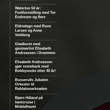
Waterloo 50 år:
Festforestilling med Tor
Endresen og flere
Eldredagn med Rune
Larsen og Anne
Veddeng
Gladkoret med
gjesteartist Elisabeth
Andreassen i Drammen
Elisabeth Andreassen
gjør comeback med
Bobbysocks etter 40 år!
Busserulls Jubalon
Orkester til
Røldalsmarknaden
Bjøro Håland på
høstcruise i
Middelhavet