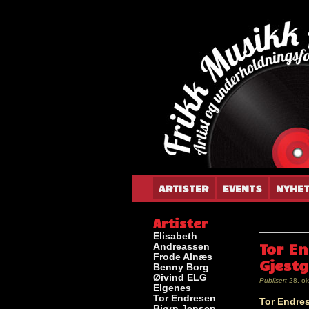
Gun
ARTISTER
EVENTS
NYHE
Artister
Elisabeth
Tor E
Andreassen
Frode Alnæs
Gjestg
Benny Borg
Øivind ELG
Publisert
28. ok
Elgenes
Tor Endresen
Tor Endre
Bjørn Jensen