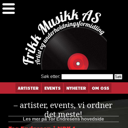
Søk etter:
ARTISTER
EVENTS
NYHETER
OM OSS
– artister, events, vi ordner
det meste!
Les mer på Tor Endresens hovedside