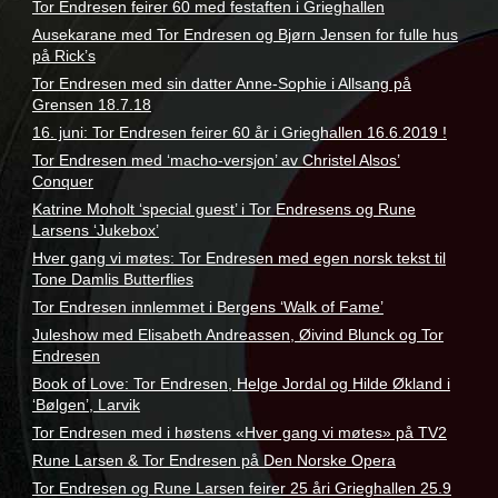
Tor Endresen feirer 60 med festaften i Grieghallen
Ausekarane med Tor Endresen og Bjørn Jensen for fulle hus
på Rick’s
Tor Endresen med sin datter Anne-Sophie i Allsang på
Grensen 18.7.18
16. juni: Tor Endresen feirer 60 år i Grieghallen 16.6.2019 !
Tor Endresen med ‘macho-versjon’ av Christel Alsos’
Conquer
Katrine Moholt ‘special guest’ i Tor Endresens og Rune
Larsens ‘Jukebox’
Hver gang vi møtes: Tor Endresen med egen norsk tekst til
Tone Damlis Butterflies
Tor Endresen innlemmet i Bergens ‘Walk of Fame’
Juleshow med Elisabeth Andreassen, Øivind Blunck og Tor
Endresen
Book of Love: Tor Endresen, Helge Jordal og Hilde Økland i
‘Bølgen’, Larvik
Tor Endresen med i høstens «Hver gang vi møtes» på TV2
Rune Larsen & Tor Endresen på Den Norske Opera
Tor Endresen og Rune Larsen feirer 25 åri Grieghallen 25.9