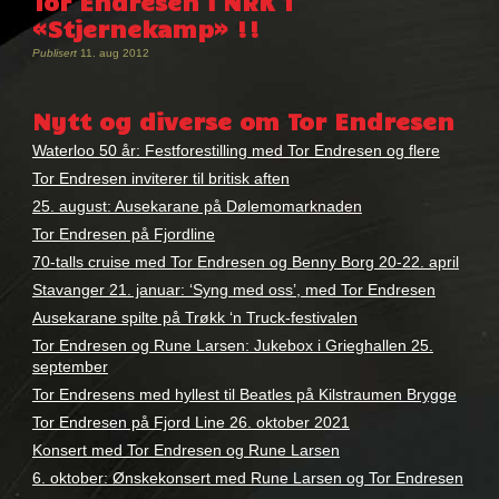
Tor Endresen i NRK 1
«Stjernekamp» !!
Publisert
11. aug 2012
Nytt og diverse om Tor Endresen
Waterloo 50 år: Festforestilling med Tor Endresen og flere
Tor Endresen inviterer til britisk aften
25. august: Ausekarane på Dølemomarknaden
Tor Endresen på Fjordline
70-talls cruise med Tor Endresen og Benny Borg 20-22. april
Stavanger 21. januar: ‘Syng med oss’, med Tor Endresen
Ausekarane spilte på Trøkk ‘n Truck-festivalen
Tor Endresen og Rune Larsen: Jukebox i Grieghallen 25.
september
Tor Endresens med hyllest til Beatles på Kilstraumen Brygge
Tor Endresen på Fjord Line 26. oktober 2021
Konsert med Tor Endresen og Rune Larsen
6. oktober: Ønskekonsert med Rune Larsen og Tor Endresen