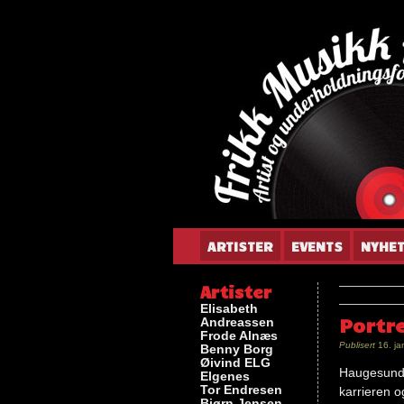
Gun
ARTISTER
EVENTS
NYHE
Artister
Elisabeth
Portr
Andreassen
Frode Alnæs
Publisert
16. ja
Benny Borg
Øivind ELG
Haugesund
Elgenes
Tor Endresen
karrieren o
Bjørn Jensen