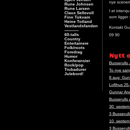
nye scenen 
Rune Johnsen
Rune Larsen
I et interv
Claus Sellevoll
som ligger 
Finn Tokvam
Heine Totland
Vestlandsfanden
Kontakt Gu
———–
60-talls
09 90
Country
Entertainere
Nøkkelord
Folk/roots
Gunnar
Foredrag
Nytt 
Humor
andersen
Konferansier
Busserulls
Rock/pop
Trubadurer
To nye san
Julebord!
8.aug: Gun
Lofthus 25
Gunnar And
Busserulls 
30. septem
3 Busserull
10. septemb
3 Busserull