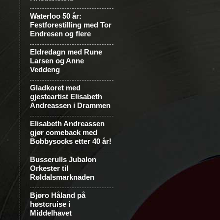
Waterloo 50 år:
Festforestilling med Tor
Endresen og flere
Eldredagn med Rune
Larsen og Anne
Veddeng
Gladkoret med
gjesteartist Elisabeth
Andreassen i Drammen
Elisabeth Andreassen
gjør comeback med
Bobbysocks etter 40 år!
Busserulls Jubalon
Orkester til
Røldalsmarknaden
Bjøro Håland på
høstcruise i
Middelhavet