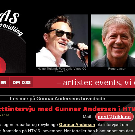
nar Andersen
Heine Totland, Foto Jarle Vines CC
Rune Larsen
by-sa 3.0
– artister, events, v
TER
OM OSS
Les mer på Gunnar Andersens hovedside
ettintervju med Gunnar Andersen i HT
n 2014
Mail:
post@frikk.no
s egen trubadur og revykonge
Gunnar Andersen
ble intervjuet om
g framtiden på HTV 6. november. Her forteller han blant annet om den