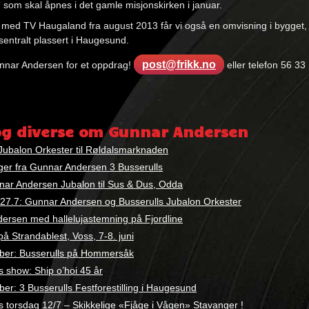
som skal åpnes i det gamle misjonskirken i januar.
ju med TV Haugaland fra august 2013 får vi også en omvisning i bygget,
sentralt plassert i Haugesund.
post@frikk.no
nnar Andersen for et oppdrag!
eller telefon 56 33
:
og diverse om Gunnar Andersen
 Jubalon Orkester til Røldalsmarknaden
ger fra Gunnar Andersen 3 Busserulls
nar Andersen Jubalon til Sus & Dus, Odda
-27.7: Gunnar Andersen og Busserulls Jubalon Orkester
ersen med halleluja­stemning på Fjordline
på Strandablest, Voss, 7-8. juni
ber: Busserulls på Hommersåk
s show: Ship o’hoi 45 år
er: 3 Busserulls Festforestilling i Haugesund
s torsdag 12/7 – Skikkelige «Fjåge i Vågen» Stavanger !