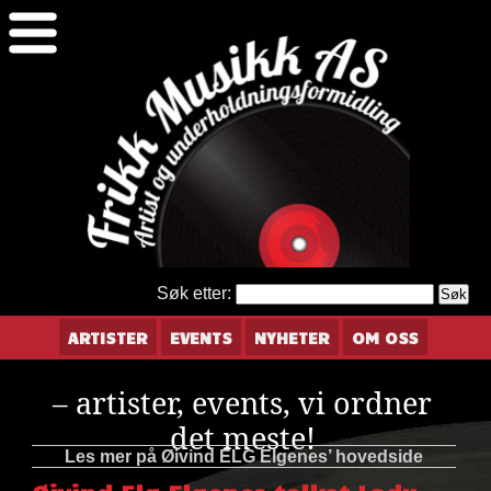
Søk etter:
ARTISTER
EVENTS
NYHETER
OM OSS
– artister, events, vi ordner
det meste!
Les mer på Øivind ELG Elgenes’ hovedside