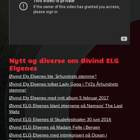
Nøkkelord:
ELG
,
Nytt og diverse om Øivind ELG
Øivind
Elgenes
Elg
Elgenes
Øivind Elg Elgenes ble ‘århundrets stemme’!
Øivind Elg Elgenes tolket Lady Gaga i TV2s Århundrets
stemme!
Øivind Elg Elgenes med nytt album 5.februar 2017
Øivind ELG Elgenes blant stjernene på Namsos’ The Last
Waltz
Øivind ELG Elgenes til Skudefestivalen 30.juni 2016
Øivind ELG Elgenes på Madam Felle i Bergen
Øivind ELG Elgenes med intimkonsert på Ocean i