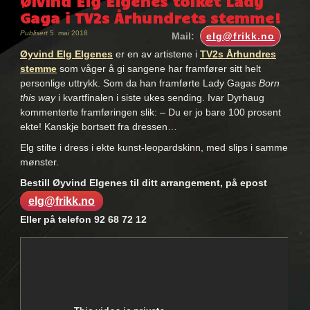
Øivind Elg Elgenes tolket Lady
Gaga i TV2s Århundrets stemme!
Publisert
5. mai 2018
Mail:
elg@frikk.no
Øyvind Elg Elgenes
er en av artistene i
TV2s Århundres
stemme
som våger å gi sangene har framfører sitt helt
personlige uttrykk. Som da han framførte Lady Gagas
Born
this way
i kvartfinalen i siste ukes sending. Ivar Dyrhaug
kommenterte framføringen slik: – Du er jo bare 100 prosent
ekte! Kanskje bortsett fra dressen…
Elg stilte i dress i ekte kunst-leopardskinn, med slips i samme
mønster.
Bestill Øyvind Elgenes til ditt arrangement, på epost
elg@frikk.no
Eller på telefon 92 68 72 12