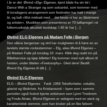
I år er det Øivind «Elg» Elgenes, kjent både fra sin tid i
Dance With a Stranger og som soloartist, som kommer med
til torsdagens arrangement som festivalen har hatt i mange
år, og kalt «Mot midnatt med… det beste vi har av låtskrivere
og artister». Musikken som presenteres er 70-tallspreget i et
folkemusikalsk akustisk landskap. I 40 år har […]
Øivind ELG Elgenes på Madam Felle i Bergen
Den våkne bergenser og stril har muligheten til å høre en av
landets største rockestemmer – Elg, alias Øivind Elgenes –
på Madam Felle på torsdag 10. mars. Klikk deg raskt inn på
Billettservice og kjøp billetter! Elg kommer med nytt album til
høsten, under tittelen «Feelosophy». Gled dere! Bestill
Øivind Elg Elgenes til ditt […]
Øivind ELG Elgenes
ELG – Øivind Elgenes Født: 1958 Tekstforfatter, vokalist,
gitarist og låtskriver, fra Kristiansund – byen som i samme
perioden også fostret kjente artistnavn som Lynni Treekrem
og Frode Alnæs. Øivind Elgenes er velsignet med en sterk og
karakteristisk stemme, som han bruker på en like følsom