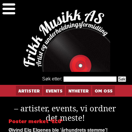
Søk etter:
ARTISTER
EVENTS
NYHETER
OM OSS
– artister, events, vi ordner
det meste!
Poster merket ‘ELG’
Øivind Elg Elgenes ble ‘århundrets stemme’!