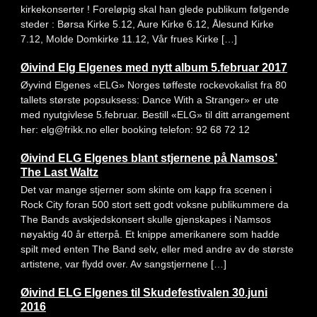
kirkekonserter ! Foreløpig skal han glede publikum følgende
steder : Børsa Kirke 5.12, Aure Kirke 6.12, Ålesund Kirke
7.12, Molde Domkirke 11.12, Vår frues Kirke […]
Øivind Elg Elgenes med nytt album 5.februar 2017
Øyvind Elgenes «ELG» Norges tøffeste rockevokalist fra 80
tallets største popsuksess: Dance With a Stranger» er ute
med nyutgivlese 5.februar. Bestill «ELG» til ditt arrangement
her: elg@frikk.no eller booking telefon: 92 68 72 12
Øivind ELG Elgenes blant stjernene på Namsos’
The Last Waltz
Det var mange stjerner som skinte om kapp fra scenen i
Rock City foran 500 stort sett godt voksne publikummere da
The Bands avskjedskonsert skulle gjenskapes i Namsos
nøyaktig 40 år etterpå. Et knippe amerikanere som hadde
spilt med enten The Band selv, eller med andre av de største
artistene, var flydd over. Av sangstjernene […]
Øivind ELG Elgenes til Skudefestivalen 30.juni
2016