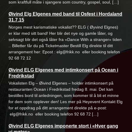
som kraftfull måte i sjangere som country, gospel, soul, […]
Øivind Elg Elgenes med band til Osfest i Hordaland
31.7.15
Norges mest karismatiske vokalist?? ELG ( Øyvind Elgnes)
er klar med sitt band! Her blir det nye og gamle låter, og
selvsagt blir det også låter fra «Dance With a stranger» tiden
.. Billetter får du på Ticketmaster Bestill Elg direkte til ditt
arrangement her: Epost : elg@frikk.no eller booking telefon
92 68 72 12
Øivind ELG Elgenes med intimkonsert på Ocean i
Fredrikstad
Vokalisten Elg – Øivind Elgenes – holder intimkonsert på
restauranten Ocean i Fredrikstad fredag 8. mai. Det kan
bestilles bord til anledningen, som kommer til å bli et minne
for dem som opplever den! Les mer på Heyevent Kontakt Elg
for et oppdrag på ditt arrangement direkte på e-post:
elg@frikk.no eller booking telefon 92 68 72 […]
Øivind ELG Elgenes imponerte stort i «Hver gang
vi møtes»