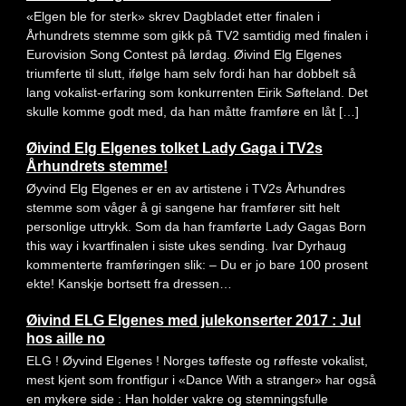
«Elgen ble for sterk» skrev Dagbladet etter finalen i
Århundrets stemme som gikk på TV2 samtidig med finalen i
Eurovision Song Contest på lørdag. Øivind Elg Elgenes
triumferte til slutt, ifølge ham selv fordi han har dobbelt så
lang vokalist-erfaring som konkurrenten Eirik Søfteland. Det
skulle komme godt med, da han måtte framføre en låt […]
Øivind Elg Elgenes tolket Lady Gaga i TV2s
Århundrets stemme!
Øyvind Elg Elgenes er en av artistene i TV2s Århundres
stemme som våger å gi sangene har framfører sitt helt
personlige uttrykk. Som da han framførte Lady Gagas Born
this way i kvartfinalen i siste ukes sending. Ivar Dyrhaug
kommenterte framføringen slik: – Du er jo bare 100 prosent
ekte! Kanskje bortsett fra dressen…
Øivind ELG Elgenes med julekonserter 2017 : Jul
hos aille no
ELG ! Øyvind Elgenes ! Norges tøffeste og røffeste vokalist,
mest kjent som frontfigur i «Dance With a stranger» har også
en mykere side : Han holder vakre og stemningsfulle