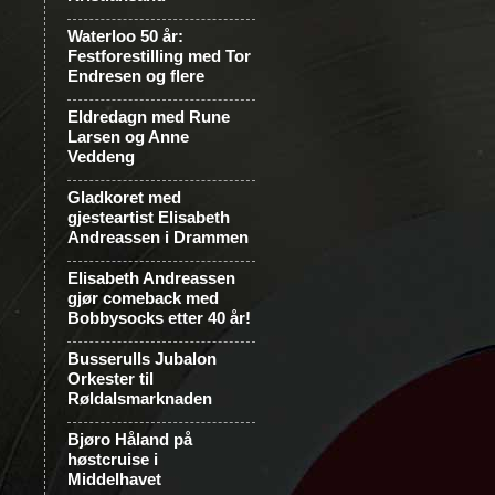
Waterloo 50 år:
Festforestilling med Tor
Endresen og flere
Eldredagn med Rune
Larsen og Anne
Veddeng
Gladkoret med
gjesteartist Elisabeth
Andreassen i Drammen
Elisabeth Andreassen
gjør comeback med
Bobbysocks etter 40 år!
Busserulls Jubalon
Orkester til
Røldalsmarknaden
Bjøro Håland på
høstcruise i
Middelhavet