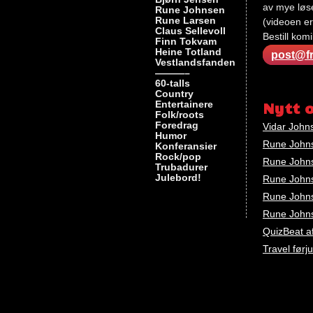
av mye løse
Rune Johnsen
Rune Larsen
(videoen er
Claus Sellevoll
Bestill kom
Finn Tokvam
Heine Totland
post@fr
Vestlandsfanden
———–
60-talls
Nøkkelord
Country
Rune
Entertainere
Nytt 
Johnsen
Folk/roots
Foredrag
Vidar John
Humor
Rune Johns
Konferansier
Rock/pop
Rune Johnse
Trubadurer
Julebord!
Rune Johns
Rune Johnse
Rune Johns
QuizBeat a
Travel førj