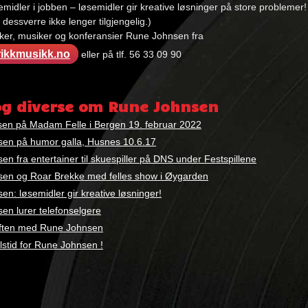
midler i jobben – løsemidler gir kreative løsninger på store problemer!
 dessverre ikke lenger tilgjengelig.)
iker, musiker og konferansier Rune Johnsen fra
ikkmusikk.no
eller på tlf. 56 33 09 90
:
og diverse om Rune Johnsen
sen på Madam Felle i Bergen 19. februar 2022
en på humor galla, Husnes 10.6.17
n fra entertainer til skuespiller på DNS under Festspillene
en og Roar Brekke med felles show i Øygarden
n: løsemidler gir kreative løsninger!
en lurer telefonselgere
ften med Rune Johnsen
ulstid for Rune Johnsen !