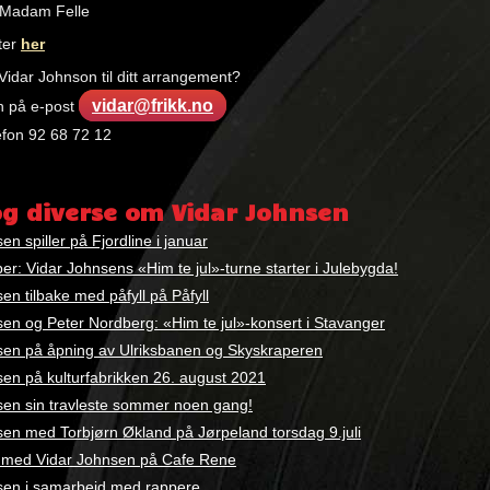
 Madam Felle
tter
her
idar Johnson til ditt arrangement?
vidar@frikk.no
n på e-post
lefon 92 68 72 12
:
og diverse om Vidar Johnsen
en spiller på Fjordline i januar
r: Vidar Johnsens «Him te jul»-turne starter i Julebygda!
en tilbake med påfyll på Påfyll
en og Peter Nordberg: «Him te jul»-konsert i Stavanger
sen på åpning av Ulriksbanen og Skyskraperen
sen på kulturfabrikken 26. august 2021
sen sin travleste sommer noen gang!
sen med Torbjørn Økland på Jørpeland torsdag 9.juli
 med Vidar Johnsen på Cafe Rene
sen i samarbeid med rappere