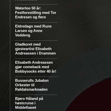
Waterloo 50 år:
Festforestilling med Tor
Endresen og flere
Eldredagn med Rune
Larsen og Anne
Veddeng
Gladkoret med
gjesteartist Elisabeth
Andreassen i Drammen
Elisabeth Andreassen
gjør comeback med
Bobbysocks etter 40 år!
Busserulls Jubalon
Orkester til
Røldalsmarknaden
Bjøro Håland på
høstcruise i
Middelhavet