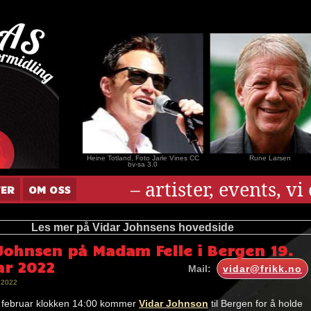
nar Andersen
Heine Totland, Foto Jarle Vines CC
Rune Larsen
by-sa 3.0
– artister, events, v
TER
OM OSS
Les mer på Vidar Johnsens hovedside
 Johnsen på Madam Felle i Bergen 19.
ar 2022
Mail:
vidar@frikk.no
 2022
 februar klokken 14:00 kommer
Vidar Johnson
til Bergen for å holde