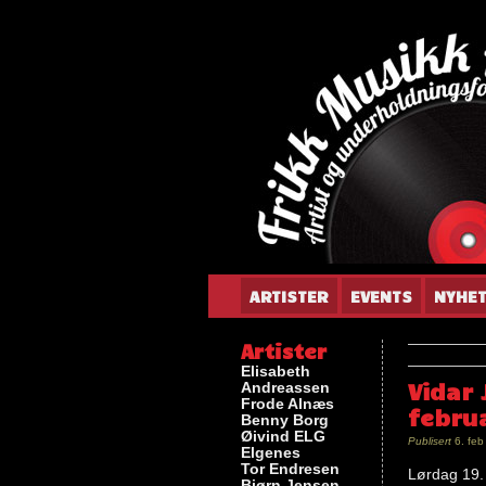
Gun
ARTISTER
EVENTS
NYHE
Artister
Elisabeth
Vidar
Andreassen
Frode Alnæs
febru
Benny Borg
Øivind ELG
Publisert
6. feb
Elgenes
Tor Endresen
Lørdag 19.
Bjørn Jensen