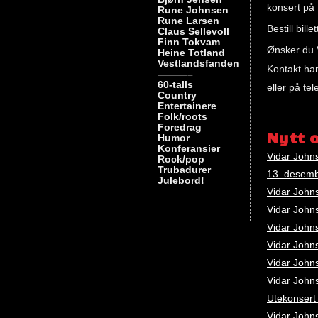
konsert på
Rune Johnsen
Rune Larsen
Bestill bille
Claus Sellevoll
Finn Tokvam
Ønsker du V
Heine Totland
Vestlandsfanden
Kontakt ha
———–
60-talls
eller på te
Country
Entertainere
Nøkkelord
Folk/roots
Rune
Foredrag
Nytt 
Humor
Johnsen
Konferansier
Vidar Johns
Rock/pop
Trubadurer
13. desembe
Julebord!
Vidar Johns
Vidar Johns
Vidar John
Vidar John
Vidar John
Vidar John
Utekonsert
Vidar John