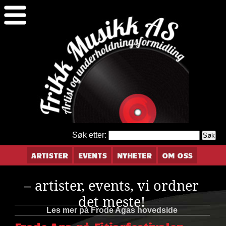
Søk etter:
ARTISTER
EVENTS
NYHETER
OM OSS
– artister, events, vi ordner
det meste!
Les mer på Frode Agas hovedside