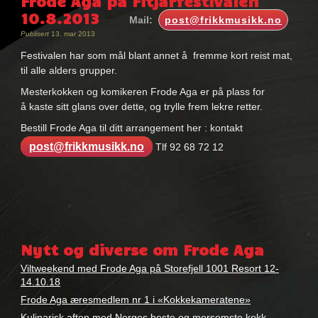
Frode Aga på Fitjarfestivalen
10.8.2013
Mail:
post@frikkmusikk.no
Publisert
13. mar 2013
Festivalen har som mål blant annet å fremme kort reist mat,
til alle alders grupper.
Mesterkokken og komikeren Frode Aga er på plass for
å kaste sitt glans over dette, og trylle frem lekre retter.
Bestill Frode Aga til ditt arrangement her : kontakt
post@frikkmusikk.no
Tlf 92 68 72 12
Nøkkelord:
bestille
,
Nytt og diverse om Frode Aga
fjernsynskokk
,
Frode
Viltweekend med Frode Aga på Storefjell 1001 Resort 12-
Aga
,
14.10.18
geilo
,
Frode Aga æresmedlem nr 1 i «Kokkekameratene»
kokk
,
Kulinarisk aften med Norges beste og morsomste kokk –