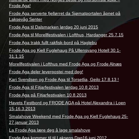
kokkelering
,
Frode Aga!
komiker
,
Frode Aga serverte fjellørret da Sjømatportalen åpnet på
kontakte
Laksevåg Senter
Frode Aga til Dalsmarken lørdag 20.juni 2015
Frode Aga til Morellfestivalen i Lofthus, Hardanger 25.7.15
Frode Aga trakk fullt rakfisk-bord på Haglebu
Frode Aga og Kjell Fuglehaug På Ullensvang Hotell 30.1-
31.1.15
Morellfestivalen i Lofthus med Frode Aga og Frode Alnæs
Frode Aga deler leverpostei med deg!
Kari Svendsen og Frode Aga til Torsetlia, Geilo 17.8.13 !
Frode Aga til Fitjarfestivalen lørdag 10.8 2013
Frode Aga på Fitjarfestivalen 10.8.2013
Havets Festbord og FRODE AGA på Hotel Alexandra i Loen
15-16.3.2013
Smalahove Weekend med Frode Aga og Kjell Fuglehaug 25-
27.januar 2013
La Frode Aga lære deg å lage smalahove
Frode Aga kommer til til Laksens Dag16.juni 2012