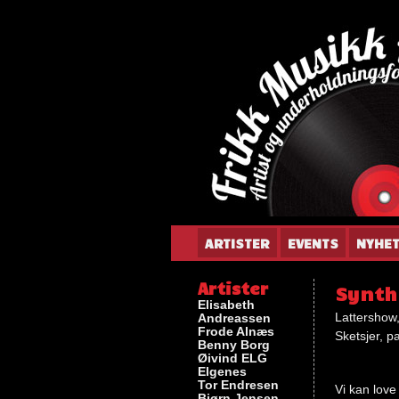
Gun
ARTISTER
EVENTS
NYHE
Artister
Synth
Elisabeth
Lattershow
Andreassen
Frode Alnæs
Sketsjer, p
Benny Borg
Øivind ELG
Elgenes
Tor Endresen
Vi kan love
Bjørn Jensen