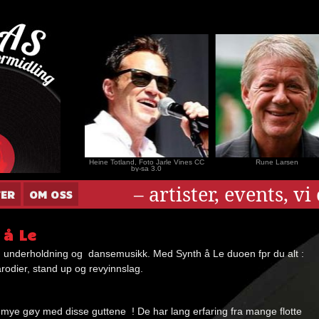
nar Andersen
Heine Totland, Foto Jarle Vines CC
Rune Larsen
by-sa 3.0
– artister, events, v
TER
OM OSS
 å Le
, underholdning og dansemusikk. Med Synth å Le duoen fpr du alt :
arodier, stand up og revyinnslag.
 mye gøy med disse guttene ! De har lang erfaring fra mange flotte