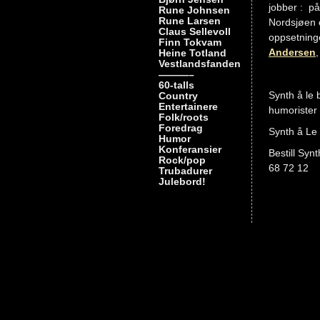
jobber : på
Rune Johnsen
Rune Larsen
Nordsjøen e
Claus Sellevoll
oppsetning
Finn Tokvam
Andersen
Heine Totland
Vestlandsfanden
———–
60-talls
Synth å le 
Country
Entertainere
humorister 
Folk/roots
Foredrag
Synth å Le 
Humor
Konferansier
Bestill Synt
Rock/pop
68 72 12
Trubadurer
Julebord!