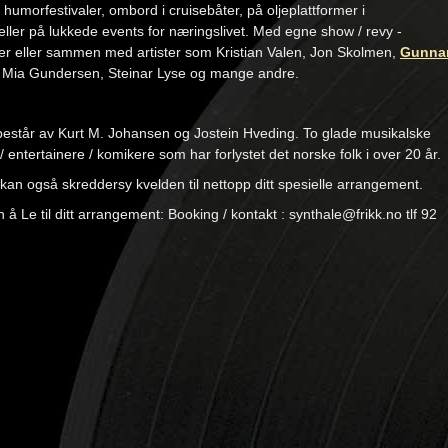
 humorfestivaler, ombord i cruisebåter, på oljeplattformer i
ller på lukkede events for næringslivet. Med egne show / revy -
er eller sammen med artister som Kristian Valen, Jon Skolmen,
Gunna
, Mia Gundersen, Steinar Lyse og mange andre.
består av Kurt M. Johansen og Jostein Hveding. To glade musikalske
/ entertainere / komikere som har forlystet det norske folk i over 20 år.
kan også skreddersy kvelden til nettopp ditt spesielle arrangement.
h å Le til ditt arrangement: Booking / kontakt : synthale@frikk.no tlf 92