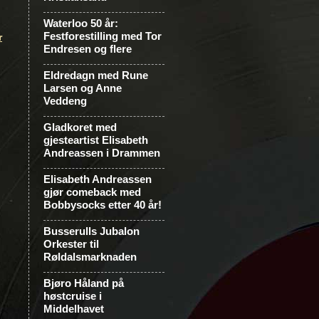
Waterloo 50 år:
Festforestilling med Tor
r
Endresen og flere
Eldredagn med Rune
Larsen og Anne
Veddeng
Gladkoret med
gjesteartist Elisabeth
Andreassen i Drammen
Elisabeth Andreassen
gjør comeback med
Bobbysocks etter 40 år!
Busserulls Jubalon
Orkester til
Røldalsmarknaden
Bjøro Håland på
høstcruise i
Middelhavet