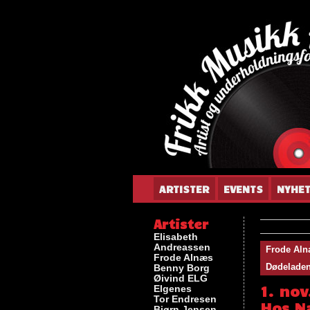
Gun
ARTISTER
EVENTS
NYHE
Artister
Elisabeth
Andreassen
Frode Al
Frode Alnæs
Dødeladen 
Benny Borg
Øivind ELG
1. no
Elgenes
Tor Endresen
Hos N
Bjørn Jensen