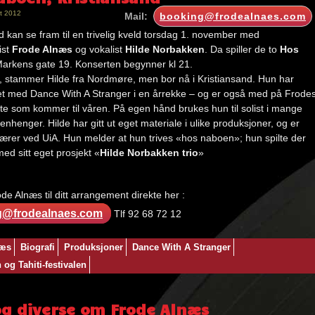
t 2012
Mail:
booking@frodealnaes.com
d kan se fram til en trivelig kveld torsdag 1. november med
ist
Frode Alnæs
og vokalist
Hilde Norbakken
. Da spiller de to
Hos
Markens gate 19. Konserten begynner kl 21.
 stammer Hilde fra Nordmøre, men bor nå i Kristiansand. Hun har
t med Dance With A Stranger i en årrekke – og er også med på Frode
te som kommer til våren. På egen hånd brukes hun til solist i mange
nhenger. Hilde har gitt ut eget materiale i ulike produksjoner, og er
ærer ved UiA. Hun melder at hun trives «hos naboen»; hun spilte der
med sitt eget prosjekt «
Hilde Norbakken trio
»
de Alnæs til ditt arrangement direkte her :
g@frodealnaes.com
Tlf 92 68 72 12
:
næs
Biografi
Produksjoner
Dance With A Stranger
og Tahiti-festivalen
og diverse om Frode Alnæs