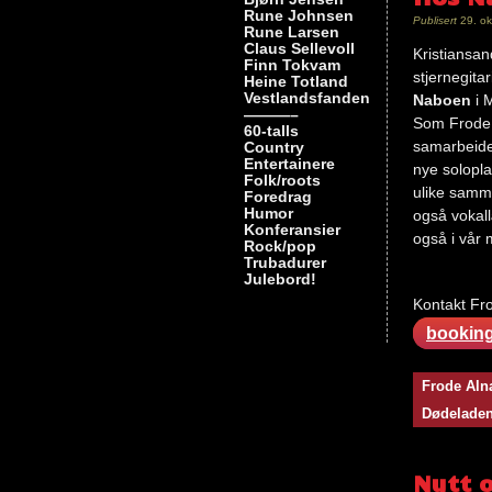
Rune Johnsen
Publisert
29. ok
Rune Larsen
Claus Sellevoll
Kristiansan
Finn Tokvam
stjernegitar
Heine Totland
Vestlandsfanden
Naboen
i 
———–
Som Frode,
60-talls
samarbeide
Country
Entertainere
nye solopla
Folk/roots
ulike samme
Foredrag
Humor
også vokall
Konferansier
også i vår 
Rock/pop
Trubadurer
Julebord!
Kontakt Fro
bookin
Nøkkelord
Frode Al
bestille
,
Dødeladen 
booking
,
frode
alnæs
,
Nytt 
kontakt