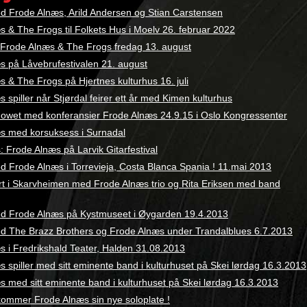
d Frode Alnæs, Arild Andersen og Stian Carstensen
 & The Frogs til Folkets Hus i Moelv 26. februar 2022
– Frode Alnæs & The Frogs fredag 13. august
s på Låvebrufestivalen 21. august
 & The Frogs på Hjertnes kulturhus 16. juli
 spiller når Stjørdal feirer ett år med Kimen kulturhus
wet med konferansier Frode Alnæs 24.9.15 i Oslo Kongressenter
s med korsuksess i Surnadal
 Frode Alnæs på Larvik Gitarfestival
d Frode Alnæs i Torrevieja, Costa Blanca Spania ! 11.mai 2013
rt i Skarvheimen med Frode Alnæs trio og Rita Eriksen med band
d Frode Alnæs på Kystmuseet i Øygarden 19.4.2013
d The Brazz Brothers og Frode Alnæs under Trandalblues 6.7.2013
s i Fredrikshald Teater, Halden 31.08.2013
 spiller med sitt eminente band i kulturhuset på Skei lørdag 16.3.2013
s med sitt eminente band i kulturhuset på Skei lørdag 16.3.2013
kommer Frode Alnæs sin nye soloplate !