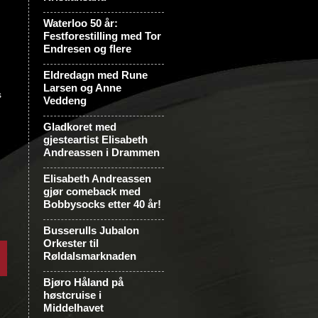
Waterloo 50 år:
Festforestilling med Tor
Endresen og flere
Eldredagn med Rune
Larsen og Anne
s
Veddeng
Gladkoret med
gjesteartist Elisabeth
Andreassen i Drammen
Elisabeth Andreassen
gjør comeback med
Bobbysocks etter 40 år!
Busserulls Jubalon
Orkester til
Røldalsmarknaden
Bjøro Håland på
høstcruise i
Middelhavet