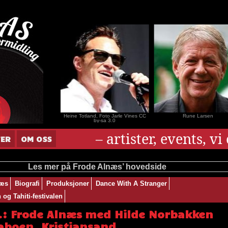
nar Andersen
Heine Totland, Foto Jarle Vines CC
Rune Larsen
by-sa 3.0
– artister, events, v
TER
OM OSS
Les mer på Frode Alnæs’ hovedside
næs
Biografi
Produksjoner
Dance With A Stranger
og Tahiti-festivalen
v.: Frode Alnæs med Hilde Norbakken
aboen, Kristiansand