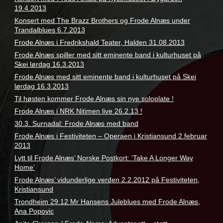
19.4.2013
Konsert med The Brazz Brothers og Frode Alnæs under
Trandalblues 6.7.2013
Frode Alnæs i Fredrikshald Teater, Halden 31.08.2013
Frode Alnæs spiller med sitt eminente band i kulturhuset på
Skei lørdag 16.3.2013
Frode Alnæs med sitt eminente band i kulturhuset på Skei
lørdag 16.3.2013
Til høsten kommer Frode Alnæs sin nye soloplate !
Frode Alnæs i NRK Nitimen live 26.2.13 !
30.3. Surnadal: Frode Alnæs med band
Frode Alnæs i Festiviteten – Operaen i Kristiansund 2.februar
2013
Lytt til Frode Alnæs’ Norske Postkort: ‘Take A Longer Way
Home’
Frode Alnæs’ vidunderlige verden 2.2.2012 på Festiviteten,
Kristiansund
Trondheim 29.12 Mr Hansens Juleblues med Frode Alnæs,
Ana Popovic