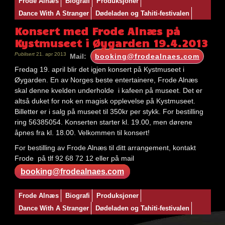
Frode Alnæs
Biografi
Produksjoner
Dance With A Stranger
Dødeladen og Tahiti-festivalen
Konsert med Frode Alnæs på
Kystmuseet i Øygarden 19.4.2013
Publisert
21. apr 2013
Mail:
booking@frodealnaes.com
Fredag 19. april blir det igjen konsert på Kystmuseet i
Øygarden. En av Norges beste entertainere, Frode Alnæs
skal denne kvelden underholde i kafeen på museet. Det er
altså duket for nok en magisk opplevelse på Kystmuseet.
Billetter er i salg på museet til 350kr per stykk. For bestilling
ring 56385054. Konserten starter kl. 19.00, men dørene
åpnes fra kl. 18.00. Velkommen til konsert!
For bestilling av Frode Alnæs til ditt arrangement, kontakt
Frode på tlf 92 68 72 12 eller på mail
booking@frodealnaes.com
Nøkkelord:
Frode Alnæs
Biografi
Produksjoner
artistformidling
,
Dance With A Stranger
Dødeladen og Tahiti-festivalen
frode
alnæs
,