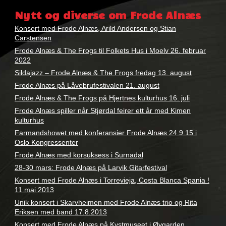
konsert
,
Nytt og diverse om Frode Alnæs
kontakt
Konsert med Frode Alnæs, Arild Andersen og Stian
Carstensen
Frode Alnæs & The Frogs til Folkets Hus i Moelv 26. februar
2022
Sildajazz – Frode Alnæs & The Frogs fredag 13. august
Frode Alnæs på Låvebrufestivalen 21. august
Frode Alnæs & The Frogs på Hjertnes kulturhus 16. juli
Frode Alnæs spiller når Stjørdal feirer ett år med Kimen
kulturhus
Farmandshowet med konferansier Frode Alnæs 24.9.15 i
Oslo Kongressenter
Frode Alnæs med korsuksess i Surnadal
28-30 mars: Frode Alnæs på Larvik Gitarfestival
Konsert med Frode Alnæs i Torrevieja, Costa Blanca Spania !
11.mai 2013
Unik konsert i Skarvheimen med Frode Alnæs trio og Rita
Eriksen med band 17.8.2013
Konsert med Frode Alnæs på Kystmuseet i Øygarden