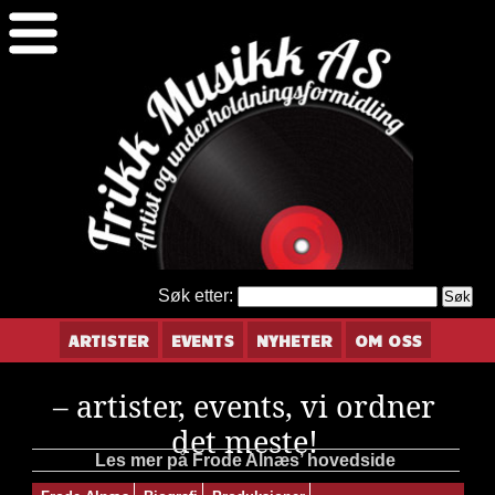
Søk etter:
ARTISTER
EVENTS
NYHETER
OM OSS
– artister, events, vi ordner
det meste!
Les mer på Frode Alnæs’ hovedside