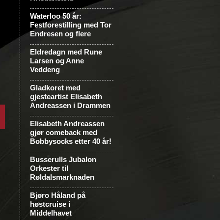
Waterloo 50 år:
Festforestilling med Tor
Endresen og flere
Eldredagn med Rune
Larsen og Anne
Veddeng
Gladkoret med
gjesteartist Elisabeth
Andreassen i Drammen
Elisabeth Andreassen
gjør comeback med
Bobbysocks etter 40 år!
Busserulls Jubalon
Orkester til
Røldalsmarknaden
Bjøro Håland på
høstcruise i
Middelhavet