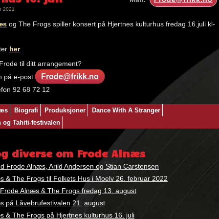
n 2021
æs
og The Frogs spiller konsert på Hjertnes kulturhus fredag 16.juli kl-
tter
her
rode til ditt arrangement?
Frode@frikk.no
n på e-post
lefon 92 68 72 12
:
næs
Biografi
Produksjoner
Dance With A Stranger
og Tahiti-festivalen
og diverse om Frode Alnæs
d Frode Alnæs, Arild Andersen og Stian Carstensen
 & The Frogs til Folkets Hus i Moelv 26. februar 2022
– Frode Alnæs & The Frogs fredag 13. august
s på Låvebrufestivalen 21. august
 & The Frogs på Hjertnes kulturhus 16. juli