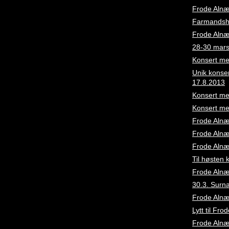
Frode Alnæs
Farmandsho
Frode Alnæ
28-30 mars:
Konsert me
Unik konse
17.8.2013
Konsert me
Konsert me
Frode Alnæ
Frode Alnæs
Frode Alnæ
Til høsten 
Frode Alnæs
30.3. Surn
Frode Alnæs
Lytt til Fr
Frode Alnæs