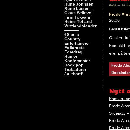
Rune Johnsen
Publisert
26. ju
Rune Larsen
Claus Sellevoll
Frode Aln
Finn Tokvam
20:00
Heine Totland
Vestlandsfanden
Bestill bille
———–
60-talls
Ønsker du F
Country
Entertainere
Kontakt ha
Folk/roots
Foredrag
eller på te
Humor
Konferansier
Nøkkelord
Rock/pop
Frode Al
frode
Trubadurer
Dødeladen 
Julebord!
alnæs
Nytt 
Konsert me
Frode Alnæs
Sildajazz 
Frode Alnæ
Frode Alnæs