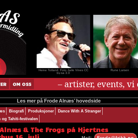
nar Andersen
Heine Totland, Foto Jarle Vines CC
Rune Larsen
by-sa 3.0
– artister, events, v
TER
OM OSS
Les mer på Frode Alnæs’ hovedside
næs
Biografi
Produksjoner
Dance With A Stranger
og Tahiti-festivalen
 Alnæs & The Frogs på Hjertnes
hus 16. juli
Mail:
Frode@frikk.no