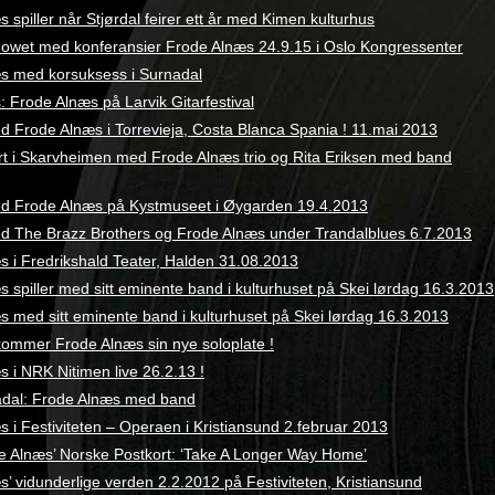
 spiller når Stjørdal feirer ett år med Kimen kulturhus
wet med konferansier Frode Alnæs 24.9.15 i Oslo Kongressenter
s med korsuksess i Surnadal
 Frode Alnæs på Larvik Gitarfestival
d Frode Alnæs i Torrevieja, Costa Blanca Spania ! 11.mai 2013
rt i Skarvheimen med Frode Alnæs trio og Rita Eriksen med band
d Frode Alnæs på Kystmuseet i Øygarden 19.4.2013
d The Brazz Brothers og Frode Alnæs under Trandalblues 6.7.2013
s i Fredrikshald Teater, Halden 31.08.2013
 spiller med sitt eminente band i kulturhuset på Skei lørdag 16.3.2013
s med sitt eminente band i kulturhuset på Skei lørdag 16.3.2013
kommer Frode Alnæs sin nye soloplate !
 i NRK Nitimen live 26.2.13 !
adal: Frode Alnæs med band
 i Festiviteten – Operaen i Kristiansund 2.februar 2013
ode Alnæs’ Norske Postkort: ‘Take A Longer Way Home’
’ vidunderlige verden 2.2.2012 på Festiviteten, Kristiansund