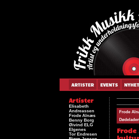
Gun
ARTISTER
EVENTS
NYHE
Artister
Elisabeth
Andreassen
Frode Al
Frode Alnæs
Dødeladen 
Benny Borg
Øivind ELG
Frode
Elgenes
Tor Endresen
kultur
Bjørn Jensen