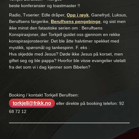
beste konferansier og toastmaster !!
Radio, Tvserier: Edle dråper,
Opp i røyk
, Ganefryd, Luksus,
Berulfsens fargerike,
Berulfsens pengebinge
, og sist men
ikke minst den fatastiske serien om : Berulfsens
Konspirasjoner, der Torkjell guidet oss gjennom en rekke
konspirasjonsteorier. Det ble åtte halvtimer spekket med
mystikk, spørsmål og tankespinn. F. eks :
Hva skjedde med Jesus? Døde ikke Jesus på korset, men
giftet seg og ble pappa? Hvorfor ble visse evangelier utelatt
fra det som vi i dag kjenner som Bibelen?
Booking / kontakt Torkjell Berulfsen:
torkjell@frikk.no
eller direkte på booking telefon: 92
68 72 12
Nøkkelord: