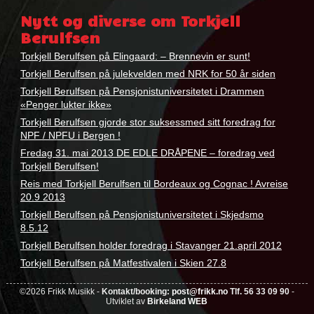
bestille
,
Nytt og diverse om Torkjell
foredrag
,
Berulfsen
konferansier
,
kontakte
,
Torkjell Berulfsen på Elingaard: – Brennevin er sunt!
torkjell
Torkjell Berulfsen på julekvelden med NRK for 50 år siden
berulfsen
Torkjell Berulfsen på Pensjonistuniversitetet i Drammen
«Penger lukter ikke»
Torkjell Berulfsen gjorde stor suksessmed sitt foredrag for
NPF / NPFU i Bergen !
Fredag 31. mai 2013 DE EDLE DRÅPENE – foredrag ved
Torkjell Berulfsen!
Reis med Torkjell Berulfsen til Bordeaux og Cognac ! Avreise
20.9 2013
Torkjell Berulfsen på Pensjonistuniversitetet i Skjedsmo
8.5.12
Torkjell Berulfsen holder foredrag i Stavanger 21.april 2012
Torkjell Berulfsen på Matfestivalen i Skien 27.8
©2026 Frikk Musikk -
Kontakt/booking:
post@frikk.no
Tlf. 56 33 09 90
-
Utviklet av
Birkeland WEB