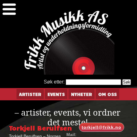
Søk etter:
ARTISTER
EVENTS
NYHETER
OM OSS
– artister, events, vi ordner
det meste!
Torkjell Berulfsen
torkjell@frikk.no
Mail:
Torkjell Berulfsen – Norges