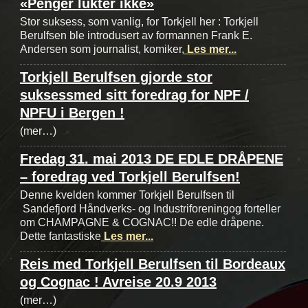
«Penger lukter ikke»
Stor suksess, som vanlig, for Torkjell her : Torkjell
Berulfsen ble introdusert av formannen Frank E.
Andersen som journalist, komiker,
Les mer...
Torkjell Berulfsen gjorde stor
suksessmed sitt foredrag for NPF /
NPFU i Bergen !
(mer…)
Fredag 31. mai 2013 DE EDLE DRÅPENE
– foredrag ved Torkjell Berulfsen!
Denne kvelden kommer Torkjell Berulfsen til
Sandefjord Håndverks- og Industriforeningog forteller
om CHAMPAGNE & COGNAC!! De edle dråpene.
Dette fantastiske
Les mer...
Reis med Torkjell Berulfsen til Bordeaux
og Cognac ! Avreise 20.9 2013
(mer…)