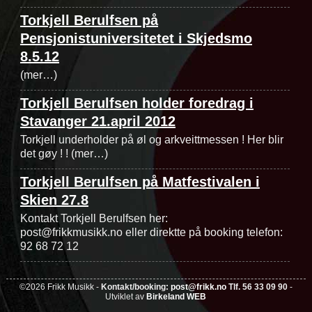
Torkjell Berulfsen på
Pensjonistuniversitetet i Skjedsmo
8.5.12
(mer…)
Torkjell Berulfsen holder foredrag i
Stavanger 21.april 2012
Torkjell underholder på øl og arkveittmessen ! Her blir
det gøy ! ! (mer…)
Torkjell Berulfsen på Matfestivalen i
Skien 27.8
Kontakt Torkjell Berulfsen her:
post@frikkmusikk.no eller direktte på booking telefon:
92 68 72 12
©2026 Frikk Musikk -
Kontakt/booking:
post@frikk.no
Tlf. 56 33 09 90
-
Utviklet av
Birkeland WEB