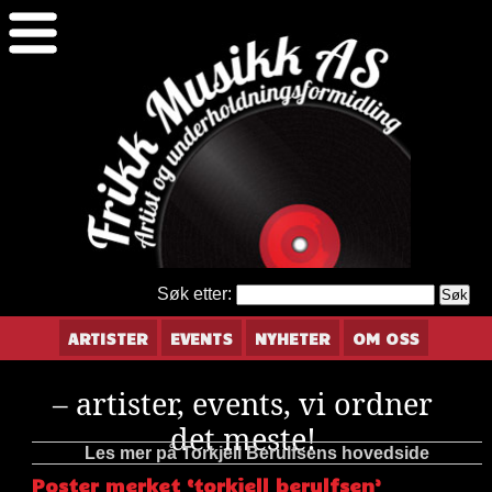
Søk etter:
ARTISTER
EVENTS
NYHETER
OM OSS
– artister, events, vi ordner
det meste!
Les mer på Torkjell Berulfsens hovedside
Poster merket ‘torkjell berulfsen’