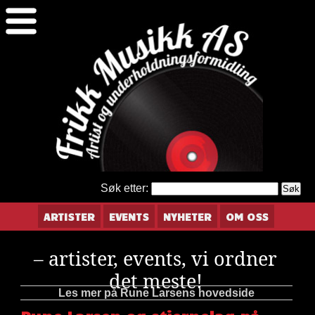
Søk etter:
ARTISTER
EVENTS
NYHETER
OM OSS
– artister, events, vi ordner
det meste!
Les mer på Rune Larsens hovedside