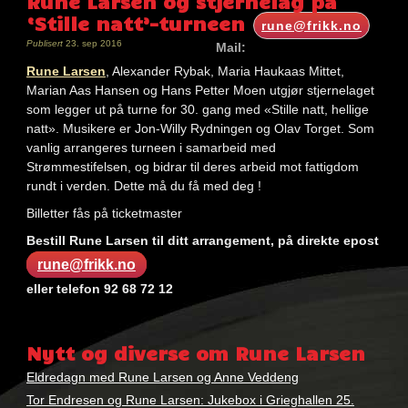
Rune Larsen og stjernelag på
‘Stille natt’-turneen
rune@frikk.no
Publisert
23. sep 2016
Mail:
Rune Larsen
, Alexander Rybak, Maria Haukaas Mittet,
Marian Aas Hansen og Hans Petter Moen utgjør stjernelaget
som legger ut på turne for 30. gang med «Stille natt, hellige
natt». Musikere er Jon-Willy Rydningen og Olav Torget. Som
vanlig arrangeres turneen i samarbeid med
Strømmestifelsen, og bidrar til deres arbeid mot fattigdom
rundt i verden. Dette må du få med deg !
Billetter fås på ticketmaster
Bestill Rune Larsen til ditt arrangement, på direkte epost
rune@frikk.no
eller telefon 92 68 72 12
Nøkkelord:
Alexander
Nytt og diverse om Rune Larsen
Rybak
,
maria
Eldredagn med Rune Larsen og Anne Veddeng
haukaas
Tor Endresen og Rune Larsen: Jukebox i Grieghallen 25.