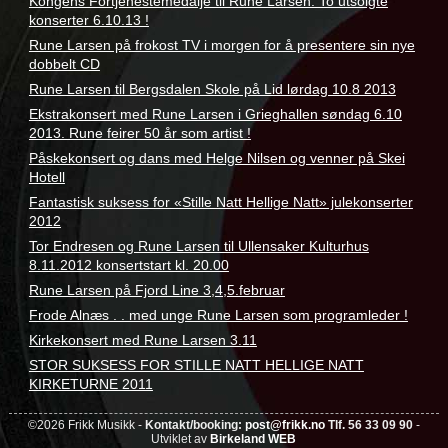
Kongens Fortjenestemedalje til Rune Larsen. To utsolgte
konserter 6.10.13 !
Rune Larsen på frokost TV i morgen for å presentere sin nye
dobbelt CD
Rune Larsen til Bergsdalen Skole på Lid lørdag 10.8 2013
Ekstrakonsert med Rune Larsen i Grieghallen søndag 6.10
2013. Rune feirer 50 år som artist !
Påskekonsert og dans med Helge Nilsen og venner på Skei
Hotell
Fantastisk suksess for «Stille Natt Hellige Natt» julekonserter
2012
Tor Endresen og Rune Larsen til Ullensaker Kulturhus
8.11.2012 konsertstart kl. 20.00
Rune Larsen på Fjord Line 3,4,5.februar
Frode Alnæs . . med unge Rune Larsen som programleder !
Kirkekonsert med Rune Larsen 3.11
STOR SUKSESS FOR STILLE NATT HELLIGE NATT
KIRKETURNE 2011
©2026 Frikk Musikk -
Kontakt/booking:
post@frikk.no
Tlf. 56 33 09 90
-
Utviklet av
Birkeland WEB