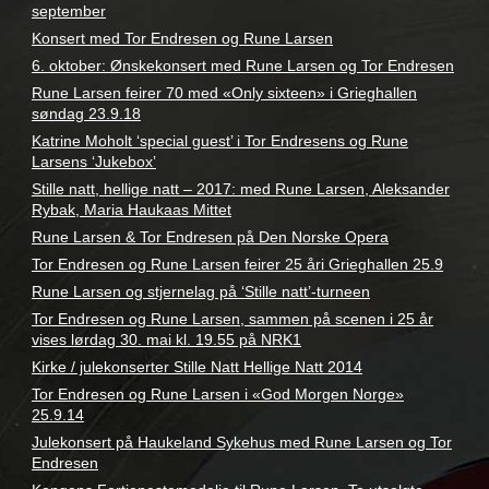
mittet
,
september
rune
Konsert med Tor Endresen og Rune Larsen
larsen
6. oktober: Ønskekonsert med Rune Larsen og Tor Endresen
Rune Larsen feirer 70 med «Only sixteen» i Grieghallen
søndag 23.9.18
Katrine Moholt ‘special guest’ i Tor Endresens og Rune
Larsens ‘Jukebox’
Stille natt, hellige natt – 2017: med Rune Larsen, Aleksander
Rybak, Maria Haukaas Mittet
Rune Larsen & Tor Endresen på Den Norske Opera
Tor Endresen og Rune Larsen feirer 25 åri Grieghallen 25.9
Rune Larsen og stjernelag på ‘Stille natt’-turneen
Tor Endresen og Rune Larsen, sammen på scenen i 25 år
vises lørdag 30. mai kl. 19.55 på NRK1
Kirke / julekonserter Stille Natt Hellige Natt 2014
Tor Endresen og Rune Larsen i «God Morgen Norge»
25.9.14
Julekonsert på Haukeland Sykehus med Rune Larsen og Tor
Endresen