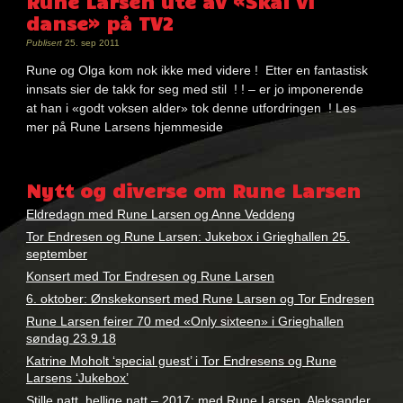
Rune Larsen ute av «Skal vi
danse» på TV2
Publisert
25. sep 2011
Rune og Olga kom nok ikke med videre ! Etter en fantastisk
innsats sier de takk for seg med stil ! ! – er jo imponerende
at han i «godt voksen alder» tok denne utfordringen ! Les
mer på Rune Larsens hjemmeside
Nøkkelord:
rune
Nytt og diverse om Rune Larsen
larsen
Eldredagn med Rune Larsen og Anne Veddeng
Tor Endresen og Rune Larsen: Jukebox i Grieghallen 25.
september
Konsert med Tor Endresen og Rune Larsen
6. oktober: Ønskekonsert med Rune Larsen og Tor Endresen
Rune Larsen feirer 70 med «Only sixteen» i Grieghallen
søndag 23.9.18
Katrine Moholt ‘special guest’ i Tor Endresens og Rune
Larsens ‘Jukebox’
Stille natt, hellige natt – 2017: med Rune Larsen, Aleksander