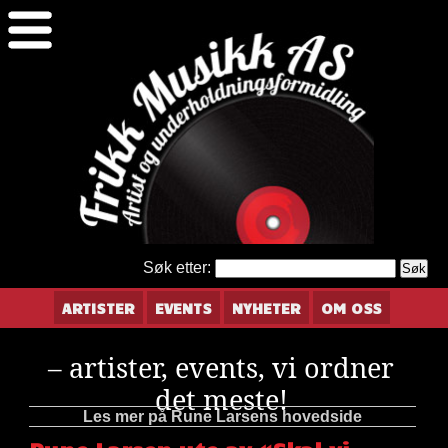
Søk etter:
ARTISTER
EVENTS
NYHETER
OM OSS
– artister, events, vi ordner
det meste!
Les mer på Rune Larsens hovedside