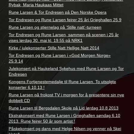
Rybak, Maria Haukaas Mittet
Rune Larsen & Tor Endresen på Den Norske Opera
Tor Endresen og Rune Larsen feirer 25 åri Grieghallen 25.9
Rune Larsen og stjernelag på ‘Stille natt’-turneen
Tor Endresen og Rune Larsen, sammen på scenen i 25 år
vises lørdag 30. mai kl. 19.55 på NRK1
Kirke / julekonserter Stille Natt Hellige Natt 2014
Tor Endresen og Rune Larsen i «God Morgen Norge»
25.9.14
Julekonsert på Haukeland Sykehus med Rune Larsen og Tor
Endresen
Kongens Fortjenestemedalje til Rune Larsen. To utsolgte
konserter 6.10.13 !
Rune Larsen på frokost TV i morgen for å presentere sin nye
dobbelt CD
Rune Larsen til Bergsdalen Skole på Lid lørdag 10.8 2013
Ekstrakonsert med Rune Larsen i Grieghallen søndag 6.10
2013. Rune feirer 50 år som artist !
Påskekonsert og dans med Helge Nilsen og venner på Skei