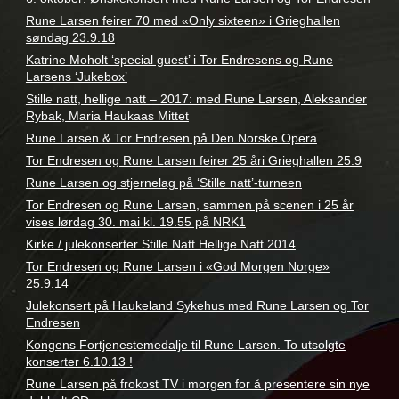
Rune Larsen feirer 70 med «Only sixteen» i Grieghallen
søndag 23.9.18
Katrine Moholt ‘special guest’ i Tor Endresens og Rune
Larsens ‘Jukebox’
Stille natt, hellige natt – 2017: med Rune Larsen, Aleksander
Rybak, Maria Haukaas Mittet
Rune Larsen & Tor Endresen på Den Norske Opera
Tor Endresen og Rune Larsen feirer 25 åri Grieghallen 25.9
Rune Larsen og stjernelag på ‘Stille natt’-turneen
Tor Endresen og Rune Larsen, sammen på scenen i 25 år
vises lørdag 30. mai kl. 19.55 på NRK1
Kirke / julekonserter Stille Natt Hellige Natt 2014
Tor Endresen og Rune Larsen i «God Morgen Norge»
25.9.14
Julekonsert på Haukeland Sykehus med Rune Larsen og Tor
Endresen
Kongens Fortjenestemedalje til Rune Larsen. To utsolgte
konserter 6.10.13 !
Rune Larsen på frokost TV i morgen for å presentere sin nye