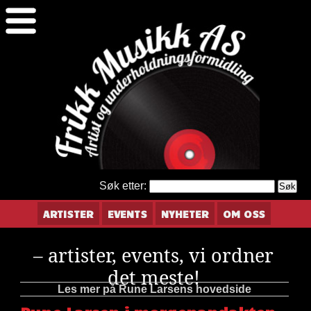
Søk etter:
ARTISTER
EVENTS
NYHETER
OM OSS
– artister, events, vi ordner
det meste!
Les mer på Rune Larsens hovedside