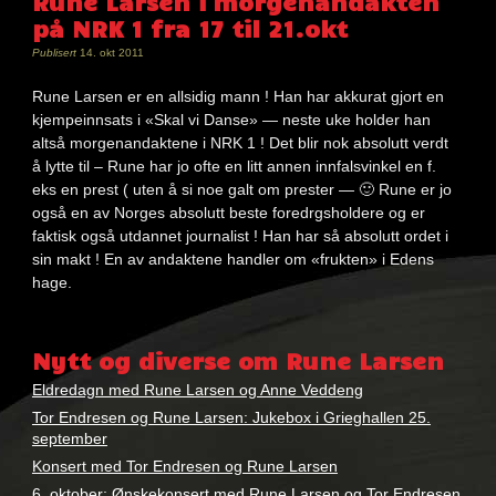
Rune Larsen i morgenandakten
på NRK 1 fra 17 til 21.okt
Publisert
14. okt 2011
Rune Larsen er en allsidig mann ! Han har akkurat gjort en
kjempeinnsats i «Skal vi Danse» — neste uke holder han
altså morgenandaktene i NRK 1 ! Det blir nok absolutt verdt
å lytte til – Rune har jo ofte en litt annen innfalsvinkel en f.
eks en prest ( uten å si noe galt om prester — 🙂 Rune er jo
også en av Norges absolutt beste foredrgsholdere og er
faktisk også utdannet journalist ! Han har så absolutt ordet i
sin makt ! En av andaktene handler om «frukten» i Edens
hage.
Nøkkelord:
rune
Nytt og diverse om Rune Larsen
larsen
Eldredagn med Rune Larsen og Anne Veddeng
Tor Endresen og Rune Larsen: Jukebox i Grieghallen 25.
september
Konsert med Tor Endresen og Rune Larsen
6. oktober: Ønskekonsert med Rune Larsen og Tor Endresen