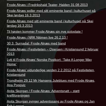
Frode Alnæs i Fredrikshald Teater, Halden 31.08.2013
Frode Alnæs spiller med sitt eminente band i kulturhuset på
Skei lørdag 16.3.2013
Frode Alnæs med sitt eminente band i kulturhuset på Skei
lørdag 16.3.2013
Til høsten kommer Frode Alnæs sin nye soloplate !
Frode Alnæs i NRK Nitimen live 26.2.13 !
30.3. Surnadal: Frode Alnæs med band
Frode Alnæs i Festiviteten – Operaen i Kristiansund 2.februar
2013
Lytt til Frode Alnæs’ Norske Postkort: ‘Take A Longer Way
Home’
Frode Alnæs’ vidunderlige verden 2.2.2012 på Festiviteten,
Kristiansund
Trondheim 29.12 Mr Hansens Juleblues med Frode Alnæs,
Ana Popovic
Anita Skorgan / Frode Alnæs: Adventsnatt – støtt
kreftforeningen
Anita Skorgan synger adventssang av Frode Alnæs og Jan
Erik Larsen