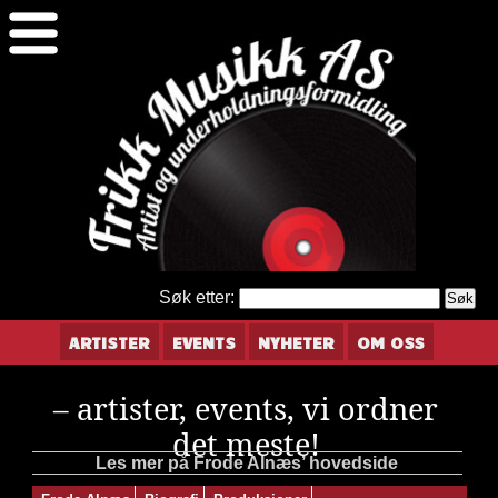
Søk etter:
ARTISTER
EVENTS
NYHETER
OM OSS
– artister, events, vi ordner
det meste!
Les mer på Frode Alnæs’ hovedside