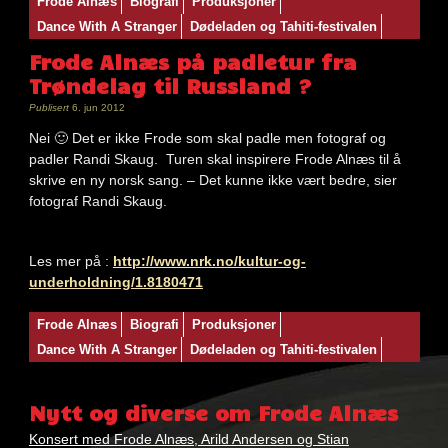
Frode Alnæs
Biografi
Produksjoner
Dance With A Stranger
Dødeladen og Tahiti-festivalen
Frode Alnæs på padletur fra
Trøndelag til Russland ?
Publisert
6. jun 2012
Nei 🙂 Det er ikke Frode som skal padle men fotograf og
padler Randi Skaug. Turen skal inspirere Frode Alnæs til å
skrive en ny norsk sang. – Det kunne ikke vært bedre, sier
fotograf Randi Skaug.
Les mer på :
http://www.nrk.no/kultur-og-
underholdning/1.8180471
Nøkkelord:
Frode Alnæs
Biografi
Produksjoner
frode
Dance With A Stranger
Dødeladen og Tahiti-festivalen
alnæs
Nytt og diverse om Frode Alnæs
Konsert med Frode Alnæs, Arild Andersen og Stian