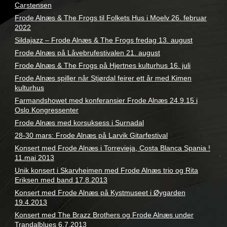
Carstensen
Frode Alnæs & The Frogs til Folkets Hus i Moelv 26. februar
2022
Sildajazz – Frode Alnæs & The Frogs fredag 13. august
Frode Alnæs på Låvebrufestivalen 21. august
Frode Alnæs & The Frogs på Hjertnes kulturhus 16. juli
Frode Alnæs spiller når Stjørdal feirer ett år med Kimen
kulturhus
Farmandshowet med konferansier Frode Alnæs 24.9.15 i
Oslo Kongressenter
Frode Alnæs med korsuksess i Surnadal
28-30 mars: Frode Alnæs på Larvik Gitarfestival
Konsert med Frode Alnæs i Torrevieja, Costa Blanca Spania !
11.mai 2013
Unik konsert i Skarvheimen med Frode Alnæs trio og Rita
Eriksen med band 17.8.2013
Konsert med Frode Alnæs på Kystmuseet i Øygarden
19.4.2013
Konsert med The Brazz Brothers og Frode Alnæs under
Trandalblues 6.7.2013