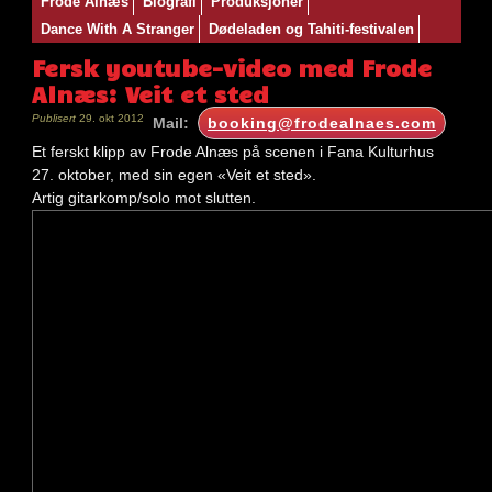
Frode Alnæs
Biografi
Produksjoner
Dance With A Stranger
Dødeladen og Tahiti-festivalen
Fersk youtube-video med Frode
Alnæs: Veit et sted
Publisert
29. okt 2012
Mail:
booking@frodealnaes.com
Et ferskt klipp av Frode Alnæs på scenen i Fana Kulturhus
27. oktober, med sin egen «Veit et sted».
Artig gitarkomp/solo mot slutten.