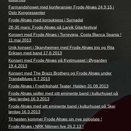
Farmandshowet med konferansier Frode Alnæs 24.9.15 i
Oslo Kongressenter
Frode Alnæs med korsuksess i Surnadal
28-30 mars: Frode Alnæs på Larvik Gitarfestival
Konsert med Frode Alnæs i Torrevieja, Costa Blanca Spania !
11.mai 2013
Unik konsert i Skarvheimen med Frode Alnæs trio og Rita
Eriksen med band 17.8.2013
Konsert med Frode Alnæs på Kystmuseet i Øygarden
19.4.2013
Konsert med The Brazz Brothers og Frode Alnæs under
Trandalblues 6.7.2013
Frode Alnæs i Fredrikshald Teater, Halden 31.08.2013
Frode Alnæs spiller med sitt eminente band i kulturhuset på
Skei lørdag 16.3.2013
Frode Alnæs med sitt eminente band i kulturhuset på Skei
lørdag 16.3.2013
Til høsten kommer Frode Alnæs sin nye soloplate !
Frode Alnæs i NRK Nitimen live 26.2.13 !