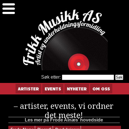
Søk etter:
ARTISTER
EVENTS
NYHETER
OM OSS
– artister, events, vi ordner
det meste!
Les mer på Frode Alnæs’ hovedside