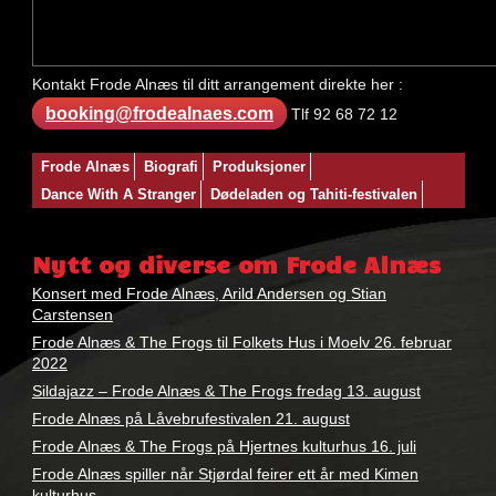
Kontakt Frode Alnæs til ditt arrangement direkte her :
booking@frodealnaes.com
Tlf 92 68 72 12
Nøkkelord:
Frode Alnæs
Biografi
Produksjoner
bestille
,
Dance With A Stranger
Dødeladen og Tahiti-festivalen
direktekontakt
,
frode
alnæs
,
Nytt og diverse om Frode Alnæs
kontakt
,
kontakte
Konsert med Frode Alnæs, Arild Andersen og Stian
Carstensen
Frode Alnæs & The Frogs til Folkets Hus i Moelv 26. februar
2022
Sildajazz – Frode Alnæs & The Frogs fredag 13. august
Frode Alnæs på Låvebrufestivalen 21. august
Frode Alnæs & The Frogs på Hjertnes kulturhus 16. juli
Frode Alnæs spiller når Stjørdal feirer ett år med Kimen
kulturhus