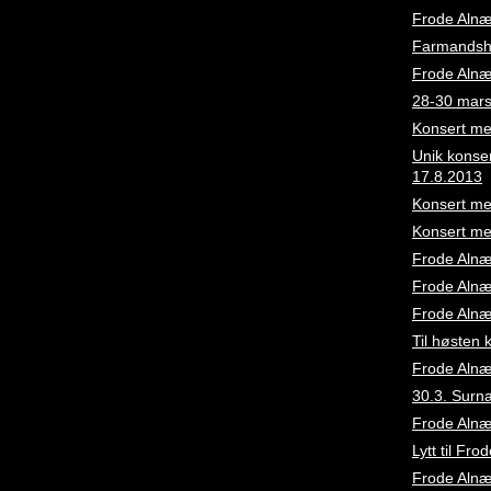
Frode Alnæs
Farmandsho
Frode Alnæ
28-30 mars:
Konsert me
Unik konse
17.8.2013
Konsert me
Konsert me
Frode Alnæ
Frode Alnæs
Frode Alnæ
Til høsten 
Frode Alnæs
30.3. Surn
Frode Alnæs
Lytt til Fr
Frode Alnæs