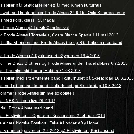
 spiller når Stjørdal feirer ett år med Kimen kulturhus
wet med konferansier Frode Alnæs 24.9.15 i Oslo Kongressenter
s med korsuksess i Surnadal
 Frode Alnæs på Larvik Gitarfestival
d Frode Alnæs i Torrevieja, Costa Blanca Spania ! 11.mai 2013
rt i Skarvheimen med Frode Alnæs trio og Rita Eriksen med band
d Frode Alnæs på Kystmuseet i Øygarden 19.4.2013
d The Brazz Brothers og Frode Alnæs under Trandalblues 6.7.2013
s i Fredrikshald Teater, Halden 31.08.2013
 spiller med sitt eminente band i kulturhuset på Skei lørdag 16.3.2013
s med sitt eminente band i kulturhuset på Skei lørdag 16.3.2013
kommer Frode Alnæs sin nye soloplate !
 i NRK Nitimen live 26.2.13 !
adal: Frode Alnæs med band
 i Festiviteten – Operaen i Kristiansund 2.februar 2013
ode Alnæs’ Norske Postkort: ‘Take A Longer Way Home’
’ vidunderlige verden 2.2.2012 på Festiviteten, Kristiansund