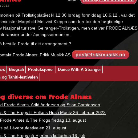
n 2012
onien på Trollstigplatået kl 12.30 lørdag formiddag 16.6.12 , var det
minister Magnhild Meltveit Kleppa som foretok den høgtidelige
v Nasjonal turistvei Geiranger-Trollstigen, men det var FRODE ALNÆS
nferansiør under åpningssermonien.
 bestille Frode til ditt arrangement ?
post@frikkmusikk.no
kontakt Frode Alnæs: Frikk Musikk AS
:
næs
Biografi
Produksjoner
Dance With A Stranger
og Tahiti-festivalen
og diverse om Frode Alnæs
d Frode Alnæs, Arild Andersen og Stian Carstensen
 & The Frogs til Folkets Hus i Moelv 26. februar 2022
– Frode Alnæs & The Frogs fredag 13. august
s på Låvebrufestivalen 21. august
 & The Frogs på Hjertnes kulturhus 16. juli