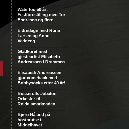
Waterloo 50 år:
Festforestilling med Tor
Endresen og flere
Eldredagn med Rune
Larsen og Anne
Veddeng
Gladkoret med
gjesteartist Elisabeth
Andreassen i Drammen
Elisabeth Andreassen
gjør comeback med
Bobbysocks etter 40 år!
Busserulls Jubalon
Orkester til
Røldalsmarknaden
Bjøro Håland på
høstcruise i
Middelhavet