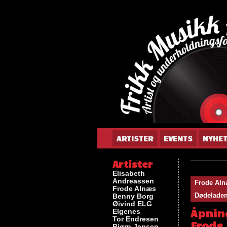
Gun
ARTISTER
EVENTS
NYHE
Artister
Elisabeth
Andreassen
Frode Al
Frode Alnæs
Dødeladen 
Benny Borg
Øivind ELG
Åpning
Elgenes
Tor Endresen
Frode
Bjørn Jensen