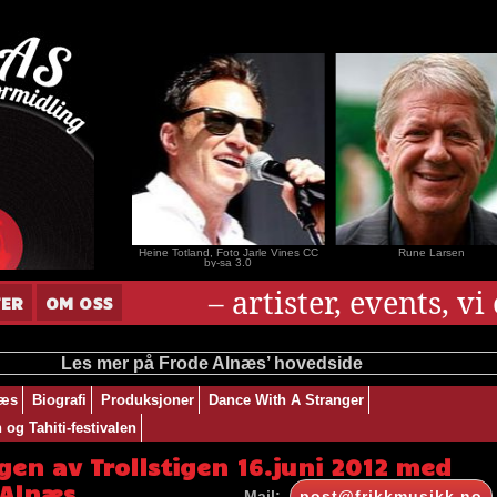
nar Andersen
Heine Totland, Foto Jarle Vines CC
Rune Larsen
by-sa 3.0
– artister, events, v
TER
OM OSS
Les mer på Frode Alnæs’ hovedside
næs
Biografi
Produksjoner
Dance With A Stranger
og Tahiti-festivalen
en av Trollstigen 16.juni 2012 med
 Alnæs
Mail:
post@frikkmusikk.no