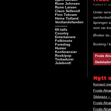
Rune Johnsen
Publisert
17. ju
Rune Larsen
Claus Sellevoll
Under serem
Finn Tokvam
samferdsels
Heine Totland
Vestlandsfanden
åpningen a
———–
som var ko
60-talls
Country
Ønsker du å
Entertainere
Folk/roots
Booking / 
Foredrag
Humor
Konferansier
Nøkkelord
Rock/pop
Frode Al
frode
Trubadurer
Dødeladen 
Julebord!
alnæs
Nytt 
Konsert me
Frode Alnæs
Sildajazz 
Frode Alnæ
Frode Alnæs