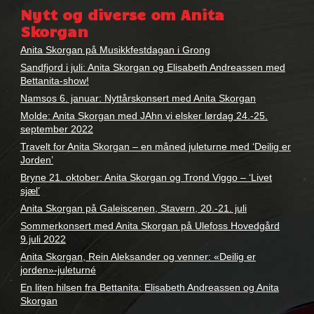
anita
Nytt og diverse om Anita
skorgan
Skorgan
Anita Skorgan på Musikkfestdagan i Grong
Sandfjord i juli: Anita Skorgan og Elisabeth Andreassen med
Bettanita-show!
Namsos 6. januar: Nyttårskonsert med Anita Skorgan
Molde: Anita Skorgan med JAhn vi elsker lørdag 24.-25.
september 2022
Travelt for Anita Skorgan – en måned juleturne med ‘Deilig er
Jorden’
Bryne 21. oktober: Anita Skorgan og Trond Viggo – ‘Livet
sjæl’
Anita Skorgan på Galeiscenen, Stavern, 20.-21. juli
Sommerkonsert med Anita Skorgan på Ulefoss Hovedgård
9.juli 2022
Anita Skorgan, Rein Aleksander og venner: «Deilig er
jorden»-juleturné
En liten hilsen fra Bettanita: Elisabeth Andreassen og Anita
Skorgan