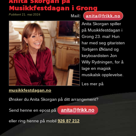
Anita Skorgan på
Musikkfestdagan i Grong
Publisert
21. mai 2024
Mail:
anita@frikk.no
Anita Skorgan spiller
på Musikkfestdagan i
Grong 23. mai! Hun
har med seg gitaristen
Torbjørn Økland og
keyboardisten Jon
Willy Rydningen, for å
lage en magisk
musikalsk opplevelse.
Les mer på
musikkfestdagan.no
Ønsker du Anita Skorgan på ditt arrangement?
anita@frikk.no
Send henne en epost på
eller ring henne på mobil
926 87 212
Nøkkelord: