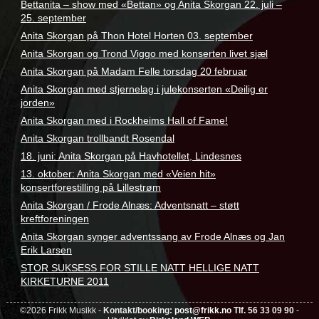
Bettanita – show med «Bettan» og Anita Skorgan 22. juli –
25. september
Anita Skorgan på Thon Hotel Horten 03. september
Anita Skorgan og Trond Viggo med konserten livet sjæl
Anita Skorgan på Madam Felle torsdag 20 februar
Anita Skorgan med stjernelag i julekonserten «Deilig er
jorden»
Anita Skorgan med i Rockheims Hall of Fame!
Anita Skorgan trollbandt Rosendal
18. juni: Anita Skorgan på Havhotellet, Lindesnes
13. oktober: Anita Skorgan med «Veien hit»
konsertforestilling på Lillestrøm
Anita Skorgan / Frode Alnæs: Adventsnatt – støtt
kreftforeningen
Anita Skorgan synger adventssang av Frode Alnæs og Jan
Erik Larsen
STOR SUKSESS FOR STILLE NATT HELLIGE NATT
KIRKETURNE 2011
©2026 Frikk Musikk -
Kontakt/booking:
post@frikk.no
Tlf. 56 33 09 90
-