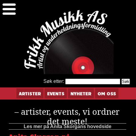
Søk etter:
ARTISTER
EVENTS
NYHETER
OM OSS
– artister, events, vi ordner
det meste!
Les mer på Anita Skorgans hovedside