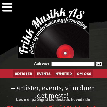
Søk etter:
ARTISTER
EVENTS
NYHETER
OM OSS
– artister, events, vi ordner
det meste!
Les mer på Sigrid Moldestads hovedside