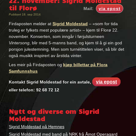
22. november: Sigrid Moldestad
til Florø
Mail:
via epost
Publisert
18. sep 2014
Firdaposten melder at
Sigrid Moldestad
– «som for tida
truleg er fylkets mest populære artist» – kjem til Florø 22.
november. Konserten, som inngår i førjulsturneen
Vintersong
, blir med 5-manns band, og kjem til å gi ein god
porsjon julestemning. Men som turnétittelen viser, så blir det
også musikk inspirert av årstida vinter.
Les meir på Firdaposten og
kjøp billettar på Flora
Samfunnshus
via epost
Kontakt Sigrid Moldestad for ein avtale,
eller telefon: 92 68 72 12
Nytt og diverse om Sigrid
Moldestad
Sigrid Moldestad på Hemnes
Sigrid Moldestad med band på NRK frå Åmot Operagard