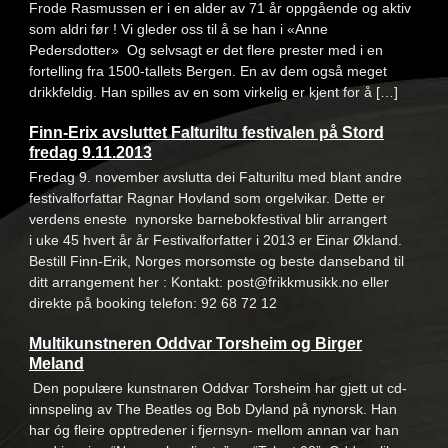
Frode Rasmussen er i en alder av 71 år oppgående og aktiv
som aldri før ! Vi gleder oss til å se han i «Anne
Pedersdotter» Og selvsagt er det flere prester med i en
fortelling fra 1500-tallets Bergen. En av dem også meget
drikkfeldig. Han spilles av en som virkelig er kjent for å […]
Finn-Erix avsluttet Falturiltu festivalen på Stord
fredag 9.11.2013
Fredag 9. november avslutta dei Falturiltu med blant andre
festivalforfattar Ragnar Hovland som orgelvikar. Dette er
verdens eneste nynorske barnebokfestival blir arrangert
i uke 45 hvert år år Festivalforfatter i 2013 er Einar Økland.
Bestill Finn-Erik, Norges morsomste og beste danseband til
ditt arrangement her : Kontakt: post@frikkmusikk.no eller
direkte på booking telefon: 92 68 72 12
Multikunstneren Oddvar Torsheim og Birger
Meland
Den populære kunstnaren Oddvar Torsheim har gjett ut cd-
innspeling av The Beatles og Bob Dyland på nynorsk. Han
har óg fleire opptredener i fjernsyn- mellom annan var han