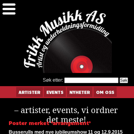
Søk etter:
ARTISTER
EVENTS
NYHETER
OM OSS
– artister, events, vi ordner
det meste!
Poster merket ‘arrangement’
Busserulls med nye jubileumshow 11 og 12.9.2015