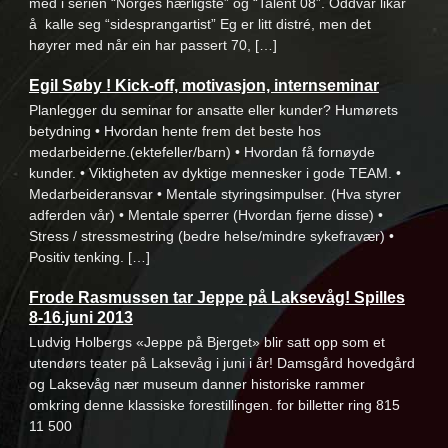
med i serien “Norges hærligste” og “Talent 08”. Oddvar likar
å kalle seg “sidesprangartist” Eg er litt distré, men det
høyrer med når ein har passert 70, […]
Egil Søby ! Kick-off, motivasjon, internseminar
Planlegger du seminar for ansatte eller kunder? Humørets
betydning • Hvordan hente frem det beste hos
medarbeiderne.(ektefeller/barn) • Hvordan få fornøyde
kunder. • Viktigheten av dyktige mennesker i gode TEAM. •
Medarbeideransvar • Mentale styringsimpulser. (Hva styrer
adferden vår) • Mentale sperrer (Hvordan fjerne disse) •
Stress / stressmestring (bedre helse/mindre sykefravær) •
Positiv tenking. […]
Frode Rasmussen tar Jeppe på Laksevåg! Spilles
8-16.juni 2013
Ludvig Holbergs «Jeppe på Bjerget» blir satt opp som et
utendørs teater på Laksevåg i juni i år! Damsgård hovedgård
og Laksevåg nær museum danner historiske rammer
omkring denne klassiske forestillingen. for billetter ring 815
11 500