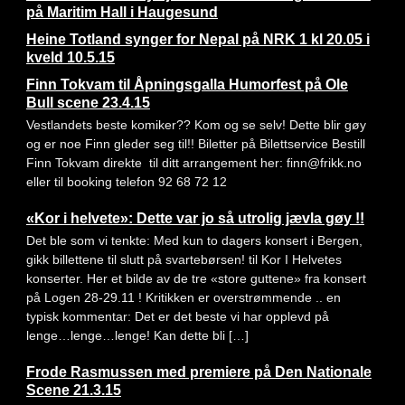
på Maritim Hall i Haugesund
Heine Totland synger for Nepal på NRK 1 kl 20.05 i
kveld 10.5.15
Finn Tokvam til Åpningsgalla Humorfest på Ole
Bull scene 23.4.15
Vestlandets beste komiker?? Kom og se selv! Dette blir gøy
og er noe Finn gleder seg til!! Biletter på Bilettservice Bestill
Finn Tokvam direkte til ditt arrangement her: finn@frikk.no
eller til booking telefon 92 68 72 12
«Kor i helvete»: Dette var jo så utrolig jævla gøy !!
Det ble som vi tenkte: Med kun to dagers konsert i Bergen,
gikk billettene til slutt på svartebørsen! til Kor I Helvetes
konserter. Her et bilde av de tre «store guttene» fra konsert
på Logen 28-29.11 ! Kritikken er overstrømmende .. en
typisk kommentar: Det er det beste vi har opplevd på
lenge…lenge…lenge! Kan dette bli […]
Frode Rasmussen med premiere på Den Nationale
Scene 21.3.15