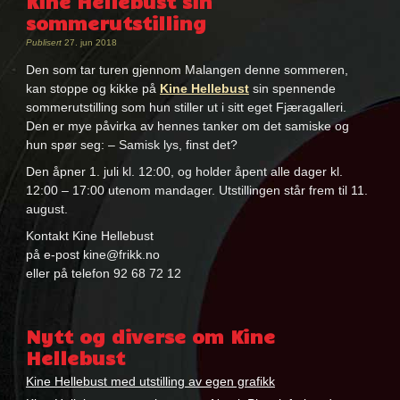
Kine Hellebust sin
sommerutstilling
Publisert
27. jun 2018
Den som tar turen gjennom Malangen denne sommeren,
kan stoppe og kikke på
Kine Hellebust
sin spennende
sommerutstilling som hun stiller ut i sitt eget Fjæragalleri.
Den er mye påvirka av hennes tanker om det samiske og
hun spør seg: – Samisk lys, finst det?
Den åpner 1. juli kl. 12:00, og holder åpent alle dager kl.
12:00 – 17:00 utenom mandager. Utstillingen står frem til 11.
august.
Kontakt Kine Hellebust
på e-post kine@frikk.no
eller på telefon 92 68 72 12
Nytt og diverse om Kine
Hellebust
Kine Hellebust med utstilling av egen grafikk