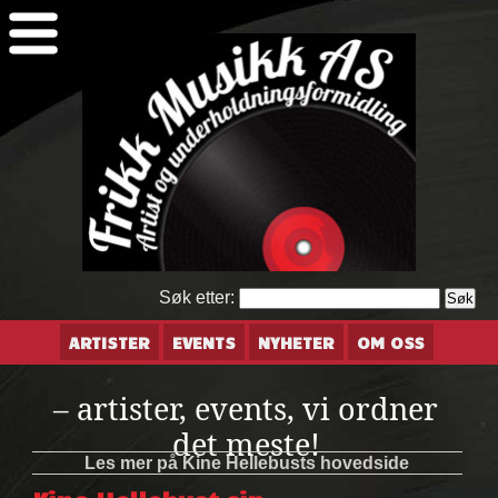
Søk etter:
ARTISTER
EVENTS
NYHETER
OM OSS
– artister, events, vi ordner
det meste!
Les mer på Kine Hellebusts hovedside