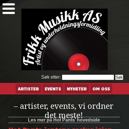
Søk etter:
ARTISTER
EVENTS
NYHETER
OM OSS
– artister, events, vi ordner
det meste!
Les mer på Hot Pants’ hovedside