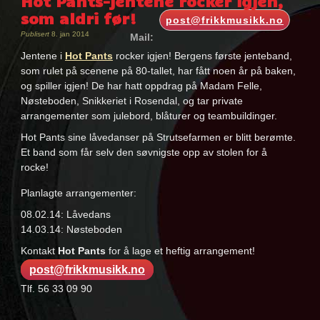
Hot Pants-jentene rocker igjen,
som aldri før!
post@frikkmusikk.no
Publisert
8. jan 2014
Mail:
Jentene i
Hot Pants
rocker igjen! Bergens første jenteband,
som rulet på scenene på 80-tallet, har fått noen år på baken,
og spiller igjen! De har hatt oppdrag på Madam Felle,
Nøsteboden, Snikkeriet i Rosendal, og tar private
arrangementer som julebord, blåturer og teambuildinger.
Hot Pants sine låvedanser på Strutsefarmen er blitt berømte.
Et band som får selv den søvnigste opp av stolen for å
rocke!
Planlagte arrangementer:
08.02.14: Låvedans
14.03.14: Nøsteboden
Kontakt
Hot Pants
for å lage et heftig arrangement!
post@frikkmusikk.no
Tlf. 56 33 09 90