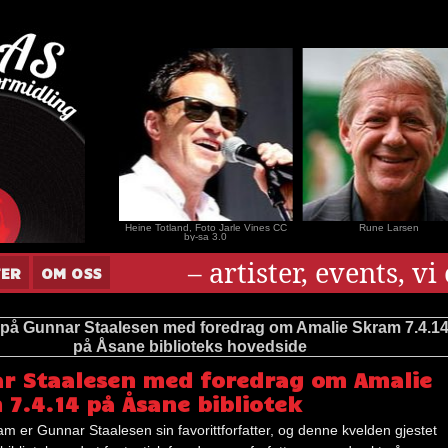
nar Andersen
Heine Totland, Foto Jarle Vines CC
Rune Larsen
by-sa 3.0
– artister, events, v
TER
OM OSS
 på Gunnar Staalesen med foredrag om Amalie Skram 7.4.1
på Åsane biblioteks hovedside
r Staalesen med foredrag om Amalie
 7.4.14 på Åsane bibliotek
m er Gunnar Staalesen sin favorittforfatter, og denne kvelden gjestet