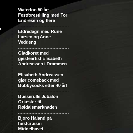
Waterloo 50 år:
Festforestilling med Tor
Endresen og flere
r
Eldredagn med Rune
Larsen og Anne
Veddeng
Gladkoret med
gjesteartist Elisabeth
Andreassen i Drammen
Elisabeth Andreassen
gjør comeback med
Bobbysocks etter 40 år!
Busserulls Jubalon
Orkester til
Røldalsmarknaden
Bjøro Håland på
høstcruise i
Middelhavet