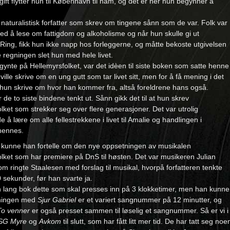
 gift flytter hun til København til ham, og det er her hun begynner å
naturalistisk forfatter som skrev om tingene sånn som de var. Folk var
ed å lese om fattigdom og alkoholisme og når hun skulle gi ut
ing, fikk hun ikke napp hos forleggerne, og måtte bekoste utgivelsen
 regningen slet hun med hele livet.
ynte på Hellemyrsfolket, var det idèen til siste boken som satte henne
ville skrive om en ung gutt som tar livet sitt, men for å få mening i det
 hun skrive om hvor han kommer fra, altså foreldrene hans også.
de to siste bindene tenkt ut. Sånn gikk det til at hun skrev
lket som strekker seg over flere generasjoner. Det var utrolig
e å lære om alle fellestrekkene i livet til Amalie og handlingen i
 hennes.
n kunne han fortelle om den nye oppsetningen av musikalen
lket som har premiere på DnS til høsten. Det var musikeren Julian
m ringte Staalesen med forslag til musikal, hvorpå forfatteren tenkte
 sekunder, før han svarte ja.
n lang bok dette som skal presses inn på 3 klokketimer, men han kunne
pningen med
Sjur Gabriel
er et variert sangnummer på 12 minutter, og
To venner
er også presset sammen til løselig et sangnummer. Så er vi i
SG Myre
og
Avkom
til slutt, som har fått litt mer tid. De har tatt seg noe