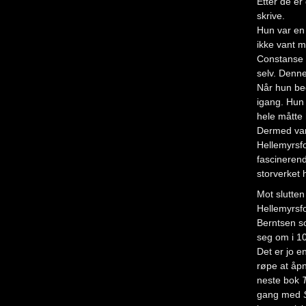
Etter de er
skrive.
Hun var en 
ikke vant m
Constanse R
selv. Denne
Når hun beg
igang. Hun 
hele måtte
Dermed var 
Hellemyrsfo
fascinerend
storverket
Mot slutte
Hellemyrsfo
Berntsen so
seg om i 10
Det er jo e
røpe at å
neste bok
gang med