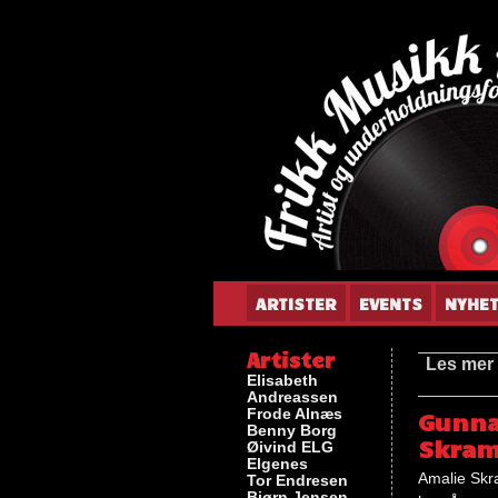
Gun
ARTISTER
EVENTS
NYHE
Artister
Les mer
Elisabeth
Andreassen
Frode Alnæs
Gunna
Benny Borg
Skram
Øivind ELG
Elgenes
Amalie Skra
Tor Endresen
Bjørn Jensen