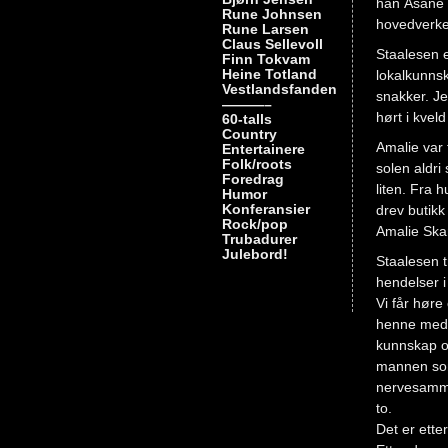
han Åsane b
Rune Johnsen
hovedverke
Rune Larsen
Claus Sellevoll
Staalesen 
Finn Tokvam
Heine Totland
lokalkunnsk
Vestlandsfanden
snakker. Jeg
———–
hørt i kveld
60-talls
Country
Amalie var 
Entertainere
Folk/roots
solen aldri
Foredrag
liten. Fra 
Humor
Konferansier
drev butikk
Rock/pop
Amalie Skam
Trubadurer
Julebord!
Staalesen t
hendelser i 
Vi får høre
henne med 
kunnskap o
mannen som
nervesamme
to.
Det er etter