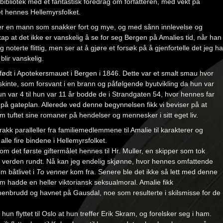
ibliotek med et fantastisk foredrag om forfatteren, med vekt på
t hennes Hellemyrsfolket.
er en mann som snakker fort og mye, og med sånn innlevelse og
ap at det ikke er vanskelig å se for seg Bergen på Amalies tid, når han
 noterte flittig, men ser at å gjøre et forsøk på å gjenfortelle det jeg ha
 blir vanskelig.
født i Apotekersmauet i Bergen i 1846. Dette var et smalt smau hvor
 skinte, som forsvant i en brann og påfølgende byutvikling da hun var
hun var 4 til hun var 11 år bodde de i Strandgaten 54, hvor hennes far
 på gateplan. Allerede ved denne begynnelsen fikk vi beviser på at
 tuftet sine romaner på hendelser og mennesker i sitt eget liv.
rakk paralleller fra familiemedlemmene til Amalie til karakterer og
alle fire bindene i Hellemyrsfolket.
 om det første giftermålet hennes til Hr. Muller, en skipper som tok
verden rundt. Nå kan jeg endelig skjønne, hvor hennes omfattende
m båtlivet i
To venner
kom fra. Senere ble det ikke så lett med denne
 hadde en heller viktoriansk seksualmoral. Amalie fikk
nbrudd og havnet på Gausdal, noe som resulterte i skilsmisse for de
 hun flyttet til Oslo at hun treffer Erik Skram, og forelsker seg i ham.