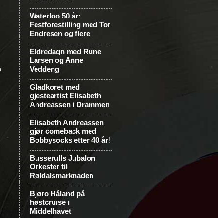
Waterloo 50 år:
Festforestilling med Tor
Endresen og flere
Eldredagn med Rune
Larsen og Anne
n
Veddeng
Gladkoret med
gjesteartist Elisabeth
Andreassen i Drammen
Elisabeth Andreassen
gjør comeback med
Bobbysocks etter 40 år!
Busserulls Jubalon
Orkester til
Røldalsmarknaden
Bjøro Håland på
høstcruise i
Middelhavet