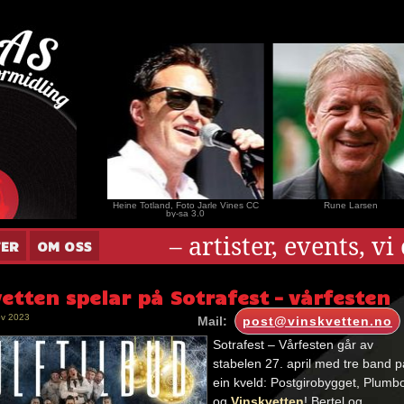
nar Andersen
Heine Totland, Foto Jarle Vines CC
Rune Larsen
by-sa 3.0
– artister, events, v
TER
OM OSS
etten spelar på Sotrafest – vårfesten
ov 2023
Mail:
post@vinskvetten.no
Sotrafest – Vårfesten går av
stabelen 27. april med tre band p
ein kveld: Postgirobygget, Plumb
og
Vinskvetten
! Bertel og