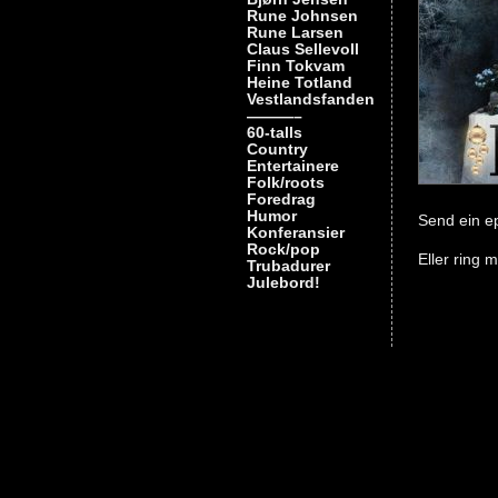
Rune Johnsen
Rune Larsen
Claus Sellevoll
Finn Tokvam
Heine Totland
Vestlandsfanden
———–
60-talls
Country
Entertainere
Folk/roots
Foredrag
Humor
Send ein ep
Konferansier
Rock/pop
Eller ring 
Trubadurer
Julebord!
Nøkkelord
bjørn
jensen
,
vinskvett