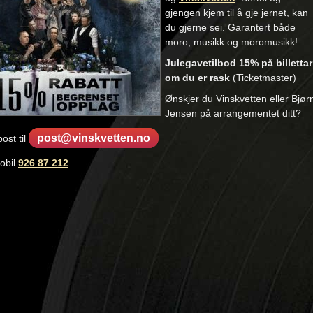
gjengen kjem til å gje jernet, kan
du gjerne sei. Garantert både
moro, musikk og moromusikk!
Julegavetilbod 15% på billettar
om du er rask
(Ticketmaster)
Ønskjer du Vinskvetten eller Bjør
Jensen på arrangementet ditt?
post@vinskvetten.no
ost til
mobil
926 87 212
:
en