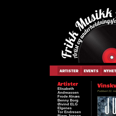
Gun
ARTISTER
EVENTS
NYHE
Artister
Vinskv
Elisabeth
Publisert
22. n
Andreassen
Frode Alnæs
Benny Borg
Øivind ELG
Elgenes
Tor Endresen
Bjørn Jensen