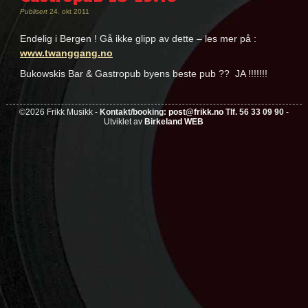
Publisert
24. okt 2011
Endelig i Bergen ! Gå ikke glipp av dette – les mer på :
www.twanggang.no
Bukowskis Bar & Gastropub byens beste pub ?? JA !!!!!!!
Nøkkelord:
twang
©2026 Frikk Musikk -
Kontakt/booking:
post@frikk.no
Tlf. 56 33 09 90
-
Utviklet av
Birkeland WEB
gang