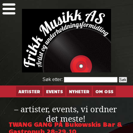
Søk etter:
ARTISTER
EVENTS
NYHETER
OM OSS
– artister, events, vi ordner
det meste!
TWANG GANG PÅ Bukowskis Bar &
Gastropub 28-29.10