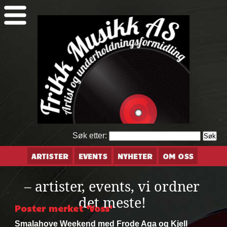
Søk etter:
ARTISTER
EVENTS
NYHETER
OM OSS
– artister, events, vi ordner
det meste!
Poster merket ‘Voss’
Smalahove Weekend med Frode Aga og Kjell