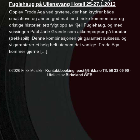
Fuglehaug på Ullensvang Hotell 25-27.1.2013
Opplev Frode Aga ved grytene, der han krydrer både
smalahove og annen god mat med friske kommentarer og
dristige historier, tett fylgt opp av Kjell Fuglehaug, og med
vossingen Paul Jarle Grande som akkompagnør på toradar
(trekkspill). Denne kombinasjonen gir garantert suksess, og
vi garanterer ei helg helt utenom det vanlige. Frode Aga
kommer gjerne […]
©2026 Frikk Musikk -
Kontakt/booking:
post@frikk.no
Tlf. 56 33 09 90
-
Utviklet av
Birkeland WEB