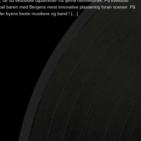
 får du eksotiske tapasretter fra fjerne himmelstrøk. På kveldstid
tail baren med Bergens mest innovative plassering foran scenen. På
ler byens beste musikere og band ! […]