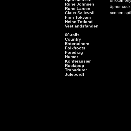
drikkemeny,
Rune Johnsen
åpner cock
Rune Larsen
scenen spil
Claus Sellevoll
Finn Tokvam
Heine Totland
Vestlandsfanden
———–
60-talls
Country
Entertainere
Folk/roots
Foredrag
Humor
Konferansier
Rock/pop
Trubadurer
Julebord!