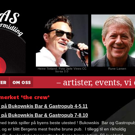
nar Andersen
Heine Totland, Foto Jarle Vines CC
Rune Larsen
by-sa 3.0
– artister, events, v
TER
OM OSS
merket ‘the crew’
 på Bukowskis Bar & Gastropub 4-5.11
 på Bukowskis Bar & Gastropub 7-8.10
med trøkk spiller på byens beste utested ! Bukowskis Bar og Gastropu
 og er blitt Bergens mest freshe brune pub. I tillegg til en rikholdig