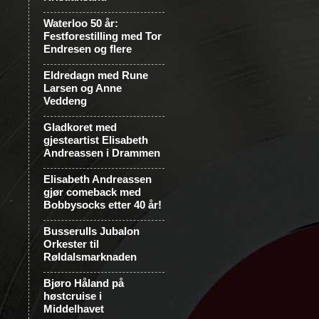
Waterloo 50 år:
Festforestilling med Tor
Endresen og flere
Eldredagn med Rune
Larsen og Anne
Veddeng
Gladkoret med
gjesteartist Elisabeth
Andreassen i Drammen
Elisabeth Andreassen
gjør comeback med
Bobbysocks etter 40 år!
Busserulls Jubalon
Orkester til
Røldalsmarknaden
Bjøro Håland på
høstcruise i
Middelhavet