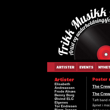
Gun
ARTISTER
EVENTS
NYHE
Artister
Poster 
Elisabeth
The Crew
Andreassen
Frode Alnæs
The Crew
Benny Borg
Øivind ELG
Tøft band 
Elgenes
åpnet i mai,
Tor Endresen
Bjørn Jensen