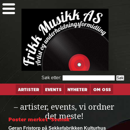
Søk etter:
ARTISTER
EVENTS
NYHETER
OM OSS
– artister, events, vi ordner
det meste!
Poster merket ‘Svensk’
Gøran Fristorp på Sekkefabrikken Kulturhus