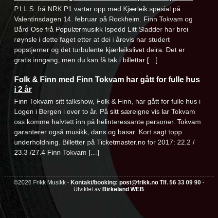
P.I.L.S. frå NRK P1 vartar opp med Kjærleik spesial på
Valentinsdagen 14. februar på Rockheim. Finn Tokvam og
Bård Ose frå Populærmusikk Ispedd Litt Sladder har brei
røynsle i dette faget etter at dei i årevis har studert
popstjerner og det turbulente kjærleikslivet deira. Det er
gratis inngang, men du kan få tak i billettar […]
Folk & Finn med Finn Tokvam har gått for fulle hus
i 2 år
Finn Tokvam sitt talkshow, Folk & Finn, har gått for fulle hus i
Logen i Bergen i over to år. På sitt særeigne vis lar Tokvam
oss komme halvtett inn på helinteressante personer. Tokvam
garanterer også musikk, dans og basar. Kort sagt topp
underholdning. Billetter på Ticketmaster.no for 2017: 22.2 /
23.3 /27.4 Finn Tokvam […]
©2026 Frikk Musikk -
Kontakt/booking:
post@frikk.no
Tlf. 56 33 09 90
-
Utviklet av
Birkeland WEB