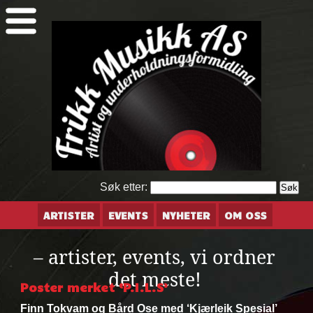
Søk etter:
ARTISTER
EVENTS
NYHETER
OM OSS
– artister, events, vi ordner
det meste!
Poster merket ‘P.I.L.S’
Finn Tokvam og Bård Ose med ‘Kjærleik Spesial’