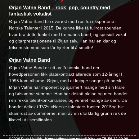
Ørjan Vatne Band – rock, pop, country med
fantastisk vokalist
Ørjan Vatne Band ble overøst med ros fra ekspertene i
Norske Talenter i 2015. De kunne ikke få fullrost sounden,
hvor bra dette funket med tremanns band, og spesielt vokal-
og gitarprestasjonene til Ørjan selv. Han har en klar og
følsom stemme som får hjerter til å smelte!
Ørjan Vatne Band
Ørjan Vatne Band er ett av få norske band der
hovedpersonen fikk platekontrakt allerede som 12-åring! I
1995 kom albumet Ørjan, med et knippe sanger på norsk.
Ørjan Vatne har imponert og sjarmert mange med sin klare
og følsomme stemme. Han har deltatt aleine og med bandet
i en rekke talentkonkurranser, og vunnet mange av dem. Da
bandet deltok i TV2s «Norske talenter» høsten 2015og ble
skamrost av dommerne, men av en uforklarlig grunn røk de
likevel ut i semifinalen.