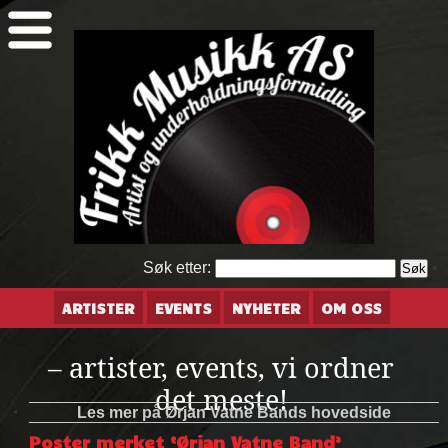
Søk etter:
ARTISTER
EVENTS
NYHETER
OM OSS
– artister, events, vi ordner
det meste!
Les mer på Ørjan Vatne Bands hovedside
Poster merket ‘Ørjan Vatne Band’