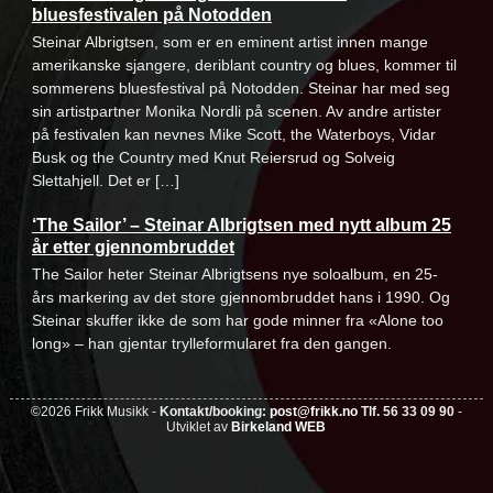
bluesfestivalen på Notodden
Steinar Albrigtsen, som er en eminent artist innen mange
amerikanske sjangere, deriblant country og blues, kommer til
sommerens bluesfestival på Notodden. Steinar har med seg
sin artistpartner Monika Nordli på scenen. Av andre artister
på festivalen kan nevnes Mike Scott, the Waterboys, Vidar
Busk og the Country med Knut Reiersrud og Solveig
Slettahjell. Det er […]
‘The Sailor’ – Steinar Albrigtsen med nytt album 25
år etter gjennombruddet
The Sailor heter Steinar Albrigtsens nye soloalbum, en 25-
års markering av det store gjennombruddet hans i 1990. Og
Steinar skuffer ikke de som har gode minner fra «Alone too
long» – han gjentar trylleformularet fra den gangen.
©2026 Frikk Musikk -
Kontakt/booking:
post@frikk.no
Tlf. 56 33 09 90
-
Utviklet av
Birkeland WEB