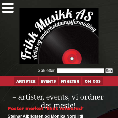
Søk etter:
ARTISTER
EVENTS
NYHETER
OM OSS
– artister, events, vi ordner
det meste!
Poster merket ‘knut reiersrud’
Steinar Albrigtsen og Monika Nordli til